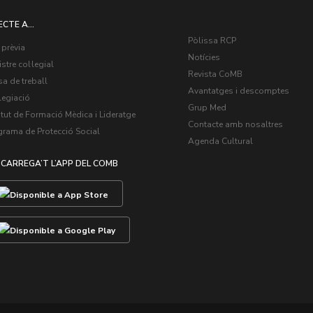
ECTE A...
Pòlissa RCP
 prèvia
Notícies
stre col·legial
Revista CoMB
a de treball
Avantatges i descomptes
legiació
Grup Med
itut de Formació Mèdica i Lideratge
Contacte amb nosaltres
grama de Protecció Social
Agenda Cultural
CARREGA’T L’APP DEL COMB