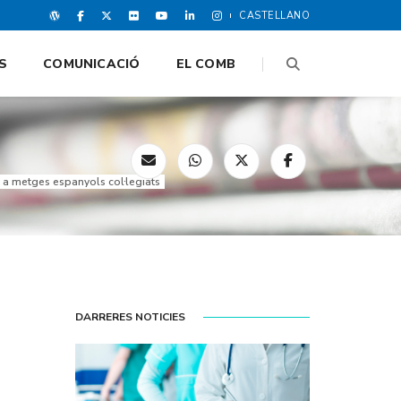
CASTELLANO
S
COMUNICACIÓ
EL COMB
t a metges espanyols col·legiats
DARRERES NOTICIES