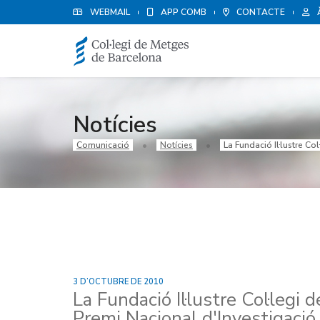
WEBMAIL
APP COMB
CONTACTE
Notícies
Comunicació
Notícies
La Fundació Il·lustre Co
3 D’OCTUBRE DE 2010
La Fundació Il·lustre Col·legi
Premi Nacional d'Investigació 