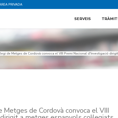
ÀREA PRIVADA
SERVEIS
TRÀMIT
l·legi de Metges de Cordovà convoca el VIII Premi Nacional d'Investigació dirigi
 de Metges de Cordovà convoca el VIII
dirigit a metges espanyols col·legiats