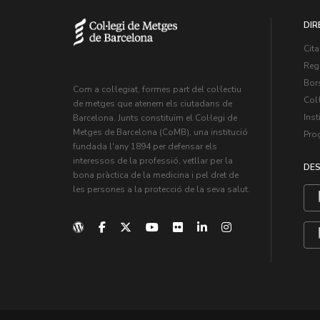
DIR
Cita
Regi
Bors
Com a col·legiat, formes part del col·lectiu
Col·
de metges que atenem els ciutadans de
Inst
Barcelona. Junts constituïm el Col·legi de
Metges de Barcelona (CoMB), una institució
Pro
fundada l'any 1894 per defensar els
interessos de la professió, vetllar per la
DES
bona pràctica de la medicina i pel dret de
les persones a la protecció de la seva salut.