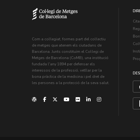
DIR
Cita
Regi
Bors
Com a col·legiat, formes part del col·lectiu
Col·
de metges que atenem els ciutadans de
Inst
Barcelona. Junts constituïm el Col·legi de
Metges de Barcelona (CoMB), una institució
Pro
fundada l'any 1894 per defensar els
interessos de la professió, vetllar per la
DES
bona pràctica de la medicina i pel dret de
les persones a la protecció de la seva salut.