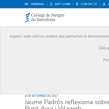
WEBMAIL
APP COMB
CONTACTE
Aquest web utilitza cookies que permeten el funcionament 
Notícies
Clica
Comunicació
Notícies
Jaume Padrós reflexiona 
Pot
4 DE SETEMBRE DE 2017
Jaume Padrós reflexiona sobre 
Punt Avui i Vilaweb