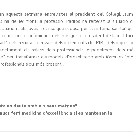
n aquesta setmana entrevistes al president del Col·legi, Jau
s ha de fer front la professió. Padrós ha reiterat la situació 
ialment els joves, i el risc que suposa per al sistema sanitari q
 les condicions econòmiques dels metges, el president de la instituc
t” dels recursos derivats dels increments del PIB i dels ingress
irectament als salaris dels professionals, especialment dels m
ge” per transformar els models d’organització amb fórmules “m
professionals sigui més present”.
està en deute amb els seus metges"
nuar fent medicina d’excel·lència si es mantenen la