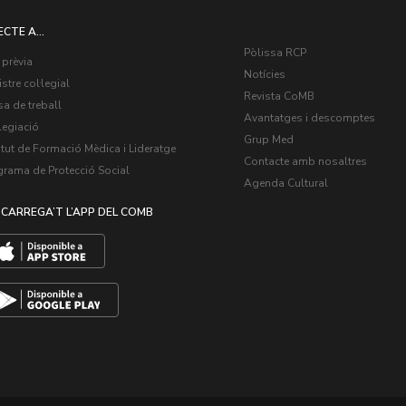
ECTE A...
Pòlissa RCP
 prèvia
Notícies
stre col·legial
Revista CoMB
a de treball
Avantatges i descomptes
legiació
Grup Med
itut de Formació Mèdica i Lideratge
Contacte amb nosaltres
grama de Protecció Social
Agenda Cultural
CARREGA’T L’APP DEL COMB