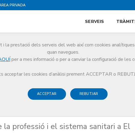
ÀREA PRIVADA
SERVEIS
TRÀMIT
i la prestació dels serveis del web així com cookies analítiqu
quan navegues.
AQUÍ
per a mes informació o per a canviar la configuració de les 
sobre la professió i el sistema sanitari a El Punt Avui i Vilaweb
s acceptar les cookies d’anàlisi prement ACCEPTAR o REBU
ACCEPTAR
REBUTJAR
la professió i el sistema sanitari a El