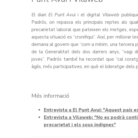
El diari
El Punt Avui
i el digital
Vilaweb
publique
Padrós, on repassa els principals reptes als qual
precarietat laboral que pateixen els metges, espec
aquesta situació es “cronifiqui”. Així, per millorar
demana al govern que “com a mínim, una tercera par
de la Generalitat dels dos darrers anys, “vagi d
joves”. Padrós també ha recordat que “cal corat
àgils, més participatives, en què el lideratge dels 
Més informació
Entrevista a El Punt Avui: "Aquest país 
Entrevista a Vilaweb: "No es podrà conti
precarietat i els sous indignes"