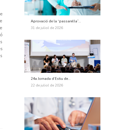
me
de
Aprovació de la “passarel·la”...
ue
31 de juliol de 2026
ió
os
és
és
24a Jornada d’Estiu de...
22 de juliol de 2026