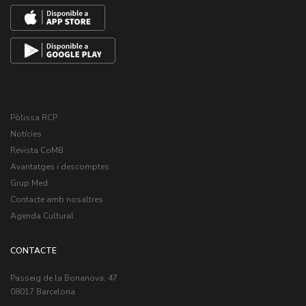
Pòlissa RCP
Notícies
Revista CoMB
Avantatges i descomptes
Grup Med
Contacte amb nosaltres
Agenda Cultural
CONTACTE
Passeig de la Bonanova, 47
08017 Barcelona