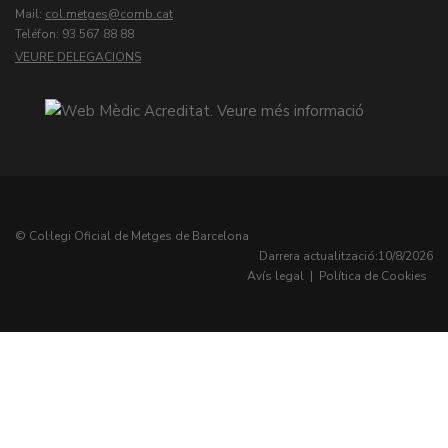
Mail:
col.metges
Teléfon: 93 567 88 88
VEURE DELEGACIONS
© Col·legi Oficial de Metges de Barcelona
Darrera actualització:
10/8/2026
Avís legal
|
Política de Cookies