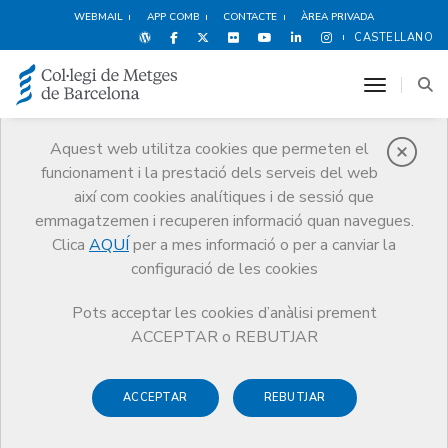
WEBMAIL
APP COMB
CONTACTE
ÀREA PRIVADA
CASTELLANO
toggle n
Aquest web utilitza cookies que permeten el
funcionament i la prestació dels serveis del web
Notícies
així com cookies analítiques i de sessió que
Comunicació
Notícies
emmagatzemen i recuperen informació quan navegues.
Intervenció del Dr. Jaume Padrós en el 1er Congreso Nacional de la
Profesión Médica celebrat a València el 6 i 7 de març de 2009
Clica
AQUÍ
per a mes informació o per a canviar la
configuració de les cookies
Pots acceptar les cookies d’anàlisi prement
ACCEPTAR o REBUTJAR
ACCEPTAR
REBUTJAR
7 DE MARÇ DE 2009
Intervenció del Dr. Jaume