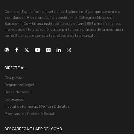
Com a col·legiat, formes part del col·lectiu de metges que atenem els
ciutadans de Barcelona. Junts constituïm el Col·legi de Metges de
Barcelona (CoMB), una institució fundada l'any 1894 per defensar els
interessos de la professió, vetllar per la bona pràctica de la medicina i
pel dret de les persones a la protecció de la seva salut.
DIRECTE A...
Cita prèvia
Registre col·legial
Borsa de treball
Col·legiació
Institut de Formació Mèdica i Lideratge
Programa de Protecció Social
DESCARREGA’T L’APP DEL COMB