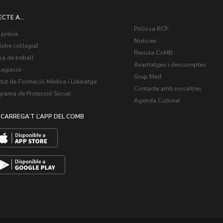
ECTE A...
Pòlissa RCP
 prèvia
Notícies
stre col·legial
Revista CoMB
a de treball
Avantatges i descomptes
legiació
Grup Med
itut de Formació Mèdica i Lideratge
Contacte amb nosaltres
grama de Protecció Social
Agenda Cultural
CARREGA’T L’APP DEL COMB