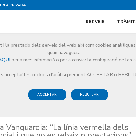
ÀREA PRIVADA
SERVEIS
TRÀMIT
i la prestació dels serveis del web així com cookies analítiqu
quan navegues.
AQUÍ
per a mes informació o per a canviar la configuració de les 
s a La Vanguardia: “La línia vermella dels metges és la qualitat assistencial i 
s acceptar les cookies d’anàlisi prement ACCEPTAR o REBU
ACCEPTAR
REBUTJAR
a Vanguardia: “La línia vermella dels
cial i que no es rebaixin prestacions”