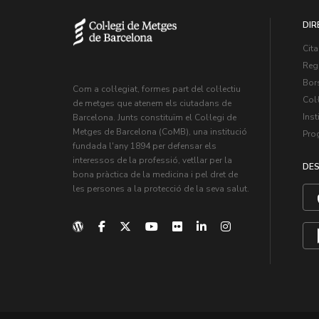
DIR
Cita
Regi
Bors
Com a col·legiat, formes part del col·lectiu
Col·
de metges que atenem els ciutadans de
Inst
Barcelona. Junts constituïm el Col·legi de
Metges de Barcelona (CoMB), una institució
Pro
fundada l'any 1894 per defensar els
interessos de la professió, vetllar per la
DES
bona pràctica de la medicina i pel dret de
les persones a la protecció de la seva salut.