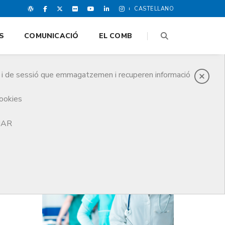
CASTELLANO
S
COMUNICACIÓ
EL COMB
es i de sessió que emmagatzemen i recuperen informació
cookies
que no es rebaixin prestacions”
TJAR
DARRERES NOTICIES