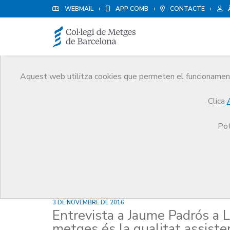
WEBMAIL
APP COMB
CONTACTE
Aquest web utilitza cookies que permeten el funcionament 
Notícies
Clica
Comunicació
Notícies
Entrevista a Jaume Padró
Pot
3 DE NOVEMBRE DE 2016
Entrevista a Jaume Padrós a L
metges és la qualitat assisten