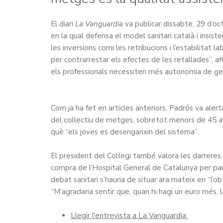
El diari
La Vanguardia
va publicar dissabte, 29 d’o
en la qual defensa el model sanitari català i insist
les inversions comi les retribucions i l’estabilitat l
per contrarrestar els efectes de les retallades”, 
els professionals necessiten més autonomia de gest
Com ja ha fet en articles anteriors, Padrós va ale
del col·lectiu de metges, sobretot menors de 45 an
què “els joves es desenganxin del sistema”.
El president del Col·legi també valora les darreres 
compra de l’Hospital General de Catalunya per par
debat sanitari s’hauria de situar ara mateix en “l’
“M’agradaria sentir que, quan hi hagi un euro més, la
Llegir l'entrevista a La Vanguardia