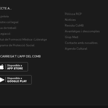
ECTE A...
Pòlissa RCP
 prèvia
Notícies
stre col·legial
Revista CoMB
a de treball
Avantatges i descomptes
legiació
Grup Med
itut de Formació Mèdica i Lideratge
Contacte amb nosaltres
grama de Protecció Social
Agenda Cultural
CARREGA’T L’APP DEL COMB