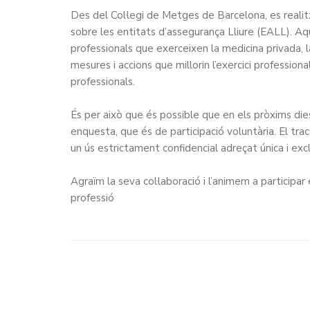
Des del Col·legi de Metges de Barcelona, es realit
sobre les
entitats d’assegurança Lliure
(EALL). Aqu
professionals que exerceixen la medicina privada, l
mesures i accions que millorin l’exercici professio
professionals.
És per això que és possible que en els pròxims dies
enquesta, que és de participació voluntària. El tr
un ús estrictament confidencial adreçat única i e
Agraïm la seva col·laboració i l’animem a participar
professió