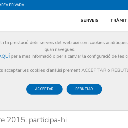
ÀREA PRIVADA
SERVEIS
TRÀMIT
i la prestació dels serveis del web així com cookies analítiqu
quan navegues.
AQUÍ
per a mes informació o per a canviar la configuració de les 
Lliure 2015: participa-hi
s acceptar les cookies d’anàlisi prement ACCEPTAR o REBU
ACCEPTAR
REBUTJAR
e 2015: participa-hi