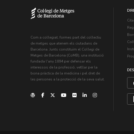
DIR
Cita
Regi
Bors
Com a col·legiat, formes part del col·lectiu
Col·
de metges que atenem els ciutadans de
Inst
Barcelona. Junts constituïm el Col·legi de
Metges de Barcelona (CoMB), una institució
Pro
fundada l'any 1894 per defensar els
interessos de la professió, vetllar per la
DES
bona pràctica de la medicina i pel dret de
les persones a la protecció de la seva salut.