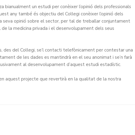
za bianualment un estudi per conèixer l’opinió dels professionals
est any també és objectiu del Col·legi conèixer l’opinió dels
a seva opinió sobre el sector, per tal de treballar conjuntament
nal de la medicina privada i el desenvolupament dels seus
, des del Col·legi, se’l contacti telefònicament per contestar una
actament de les dades es mantindrà en el seu anonimat i se’n farà
xclusivament al desenvolupament d’aquest estudi estadístic.
 en aquest projecte que revertirà en la qualitat de la nostra