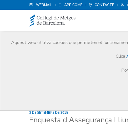
WEBMAIL
APP COMB
CONTACTE
Aquest web utilitza cookies que permeten el funcionament 
Notícies
Clica
Comunicació
Notícies
Enquesta d'Assegurança 
Pot
3 DE SETEMBRE DE 2015
Enquesta d'Assegurança Lliur