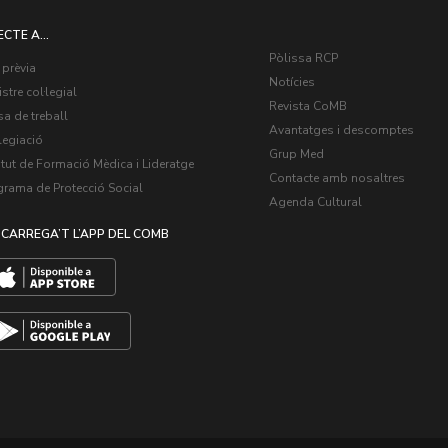
ECTE A...
Pòlissa RCP
 prèvia
Notícies
stre col·legial
Revista CoMB
a de treball
Avantatges i descomptes
legiació
Grup Med
itut de Formació Mèdica i Lideratge
Contacte amb nosaltres
grama de Protecció Social
Agenda Cultural
CARREGA’T L’APP DEL COMB