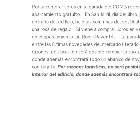
Por la comprar libros en la parada del COMB recibi
aparcamiento gratuito. En San Jordi, día del libro
entrada del edificio, bajo las columnas del vestíbu
una rosa de regalo! Si viene a comprar libros en v
en el aparcamiento Dr. Roig i Raventós. La parada
entre las últimas novedades del mercado literario.
razones logísticas, no será posible cambiar la cuota l
donde además encontrará todo un abanico de noved
con tarjeta.
Por razones logísticas, no será posible
interior del edificio, donde además encontrará to