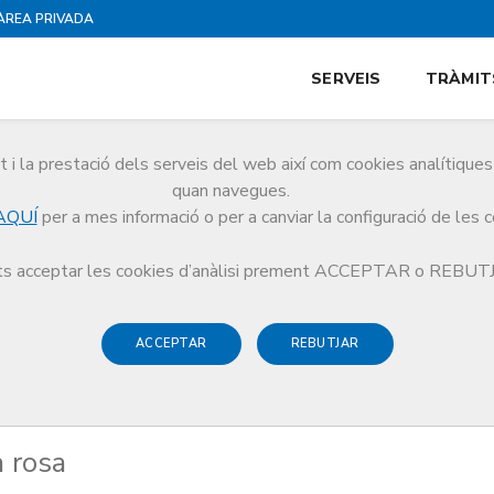
ÀREA PRIVADA
SERVEIS
TRÀMIT
i la prestació dels serveis del web així com cookies analítiqu
quan navegues.
AQUÍ
per a mes informació o per a canviar la configuració de les 
mos una rosa
s acceptar les cookies d’anàlisi prement ACCEPTAR o REBU
ACCEPTAR
REBUTJAR
a rosa