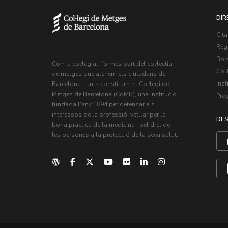
DIR
Cita
Regi
Bors
Com a col·legiat, formes part del col·lectiu
Col·
de metges que atenem els ciutadans de
Inst
Barcelona. Junts constituïm el Col·legi de
Metges de Barcelona (CoMB), una institució
Pro
fundada l'any 1894 per defensar els
interessos de la professió, vetllar per la
DES
bona pràctica de la medicina i pel dret de
les persones a la protecció de la seva salut.