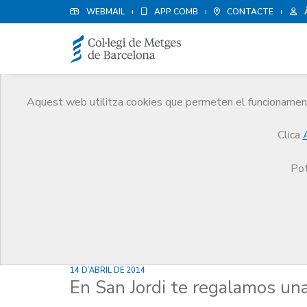
WEBMAIL
APP COMB
CONTACTE
Aquest web utilitza cookies que permeten el funcionament 
Notícies
Clica
Comunicació
Notícies
En San Jordi te regala
Pot
14 D’ABRIL DE 2014
En San Jordi te regalamos un