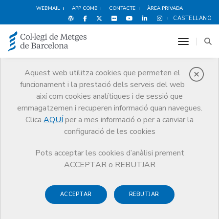
WEBMAIL
APP COMB
CONTACTE
ÀREA PRIVADA
CASTELLANO
toggle n
Aquest web utilitza cookies que permeten el
funcionament i la prestació dels serveis del web
Notícies
així com cookies analítiques i de sessió que
Comunicació
Notícies
emmagatzemen i recuperen informació quan navegues.
El reportatge “I tu, vacunes?” recorda que “vacunar és protegir”
Clica
AQUÍ
per a mes informació o per a canviar la
configuració de les cookies
Pots acceptar les cookies d’anàlisi prement
ACCEPTAR o REBUTJAR
10 DE FEBRER DE 2016
ACCEPTAR
REBUTJAR
El reportatge “I tu, vacunes?”
recorda que “vacunar és