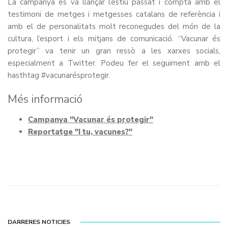
La campanya es va llançar l’estiu passat i compta amb el
testimoni de metges i metgesses catalans de referència i
amb el de personalitats molt reconegudes del món de la
cultura, l’esport i els mitjans de comunicació. “Vacunar és
protegir” va tenir un gran ressò a les xarxes socials,
especialment a Twitter. Podeu fer el seguiment amb el
hasthtag
#vacunarésprotegir
.
Més informació
Campanya "Vacunar és protegir"
Reportatge "I tu, vacunes?"
DARRERES NOTICIES