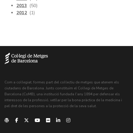
2013
(50)
2012
(1)
Com a col·legiat, formes part del col·lectiu de metges que atenem els
ciutadans de Barcelona. Junts constituïm el Col·legi de Metges de
Barcelona (CoMB), una institució fundada l'any 1894 per defensar els
interessos de la professió, vetllar per la bona pràctica de la medicina i
pel dret de les persones a la protecció de la seva salut.