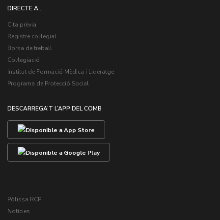
DIRECTE A...
Cita prèvia
Registre col·legial
Borsa de treball
Col·legiació
Institut de Formació Mèdica i Lideratge
Programa de Protecció Social
DESCARREGA’T L’APP DEL COMB
Pòlissa RCP
Notícies