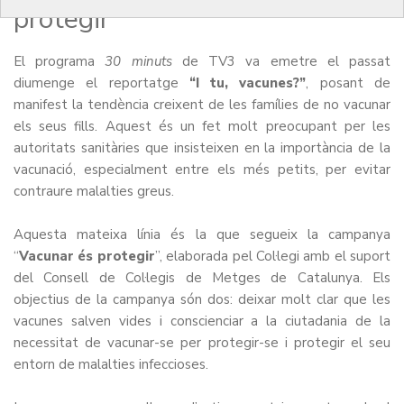
protegir”
El programa
30 minuts
de TV3 va emetre el passat
diumenge el reportatge
“
I tu, vacunes?
”
, posant de
manifest la tendència creixent de les famílies de no vacunar
els seus fills. Aquest és un fet molt preocupant per les
autoritats sanitàries que insisteixen en la importància de la
vacunació, especialment entre els més petits, per evitar
contraure malalties greus.
Aquesta mateixa línia és la que segueix la campanya
“
Vacunar és protegir
”, elaborada pel Col·legi amb el suport
del Consell de Col·legis de Metges de Catalunya. Els
objectius de la campanya són dos: deixar molt clar que les
vacunes salven vides i conscienciar a la ciutadania de la
necessitat de vacunar-se per protegir-se i protegir el seu
entorn de malalties infeccioses.