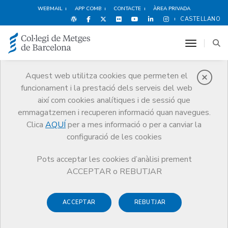
WEBMAIL
APP COMB
CONTACTE
ÀREA PRIVADA
CASTELLANO
toggle n
Aquest web utilitza cookies que permeten el
funcionament i la prestació dels serveis del web
Notícies
així com cookies analítiques i de sessió que
Comunicació
Notícies
emmagatzemen i recuperen informació quan navegues.
El Ministeri de Sanitat, Serveis Socials i Igualtat destina 6.102 places
MIR per a la convocatòria 2014-2015
Clica
AQUÍ
per a mes informació o per a canviar la
configuració de les cookies
Pots acceptar les cookies d’anàlisi prement
ACCEPTAR o REBUTJAR
ACCEPTAR
REBUTJAR
12 DE GENER DE 2015
El Ministeri de Sanitat, Serveis