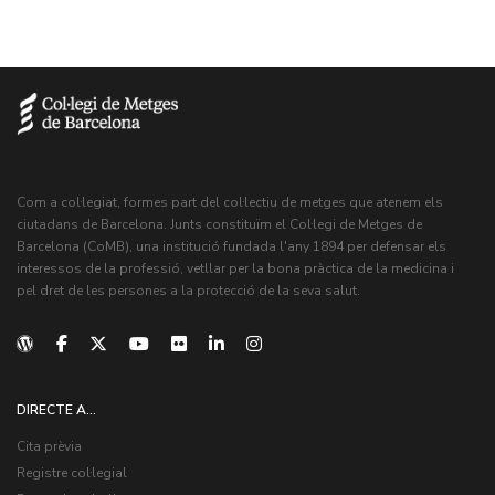
Com a col·legiat, formes part del col·lectiu de metges que atenem els
ciutadans de Barcelona. Junts constituïm el Col·legi de Metges de
Barcelona (CoMB), una institució fundada l'any 1894 per defensar els
interessos de la professió, vetllar per la bona pràctica de la medicina i
pel dret de les persones a la protecció de la seva salut.
DIRECTE A...
Cita prèvia
Registre col·legial