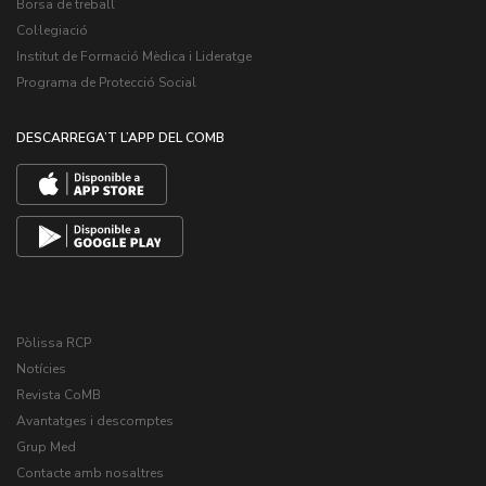
Borsa de treball
Col·legiació
Institut de Formació Mèdica i Lideratge
Programa de Protecció Social
DESCARREGA’T L’APP DEL COMB
Pòlissa RCP
Notícies
Revista CoMB
Avantatges i descomptes
Grup Med
Contacte amb nosaltres