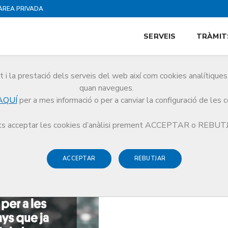
ÀREA PRIVADA
SERVEIS
TRÀMIT
i la prestació dels serveis del web així com cookies analítiqu
quan navegues.
AQUÍ
per a mes informació o per a canviar la configuració de les 
comana administrar una segona dosi d’Astra-Zeneca a les persones menors de 
s acceptar les cookies d’anàlisi prement ACCEPTAR o REBU
ACCEPTAR
REBUTJAR