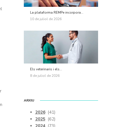
el
La plataforma REMPe incorpora...
10 de juliol de 2026
Els veterinaris i els...
8 de juliol de 2026
r
ARXIU
Nm
2026
(41)
2025
(62)
2024
(73)