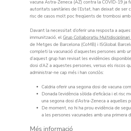
vacuna Astra-Zeneca (AZ) contra la COVID-19 ja fa 
autoritats sanitàries de l’Estat, han deixat de se
risc de casos molt poc freqüents de trombosi amb
Davant la necessitat d’oferir una resposta a aque
immunització, el
Grup Col·laboratiu Multidisciplina
de Metges de Barcelona (CoMB) i ISGlobal Barcel
completi la vacunació d’aquestes persones amb un
d’aquest grup han revisat les evidències disponible
dosi d’AZ a aquestes persones, versus els riscos q
administrar-ne cap més i han conclòs:
Caldria oferir una segona dosi de vacuna co
Donada l’evidència sòlida d’eficàcia i el ri
una segona dosi d’Astra-Zeneca a aquelles p
De moment, no hi ha prou evidència de segu
a les persones vacunades amb una primera d
Més informació