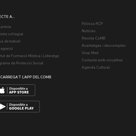
ECTE A...
Pòlissa RCP
 prèvia
Notícies
stre col·legial
Revista CoMB
a de treball
Avantatges i descomptes
legiació
Grup Med
itut de Formació Mèdica i Lideratge
Contacte amb nosaltres
grama de Protecció Social
Agenda Cultural
CARREGA’T L’APP DEL COMB