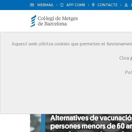
WEBMAIL
APP COMB
CONTACTE
Aquest web utilitza cookies que permeten el funcionament 
Notícies
Clica
Comunicació
Notícies
El grup d’experts impulsat pel CoMB i ISGlobal (GCMSC) re
Pot