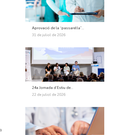
Aprovació de la “passarel·la”...
31 de juliol de 2026
24a Jornada d’Estiu de...
22 de juliol de 2026
a