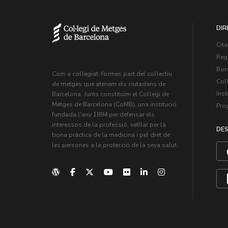
DIR
Cita
Regi
Bors
Com a col·legiat, formes part del col·lectiu
Col·
de metges que atenem els ciutadans de
Inst
Barcelona. Junts constituïm el Col·legi de
Metges de Barcelona (CoMB), una institució
Pro
fundada l'any 1894 per defensar els
interessos de la professió, vetllar per la
DES
bona pràctica de la medicina i pel dret de
les persones a la protecció de la seva salut.