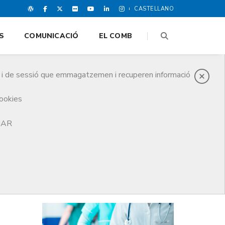
CASTELLANO
S
COMUNICACIÓ
EL COMB
es i de sessió que emmagatzemen i recuperen informació
cookies
60 anys que van rebre la primera dosi d’aquesta vacuna
TJAR
DARRERES NOTICIES