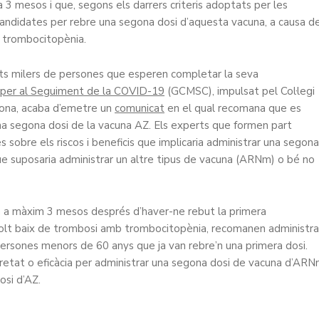
3 mesos i que, segons els darrers criteris adoptats per les
r candidates per rebre una segona dosi d’aquesta vacuna, a causa d
 trombocitopènia.
sts milers de persones que esperen completar la seva
ri per al Seguiment de la COVID-19
(GCMSC), impulsat pel Col·legi
ona, acaba d’emetre un
comunicat
en el qual recomana que es
a segona dosi de la vacuna AZ. Els experts que formen part
s sobre els riscos i beneficis que implicaria administrar una segona
ue suposaria administrar un altre tipus de vacuna (ARNm) o bé no
m a màxim 3 mesos després d’haver-ne rebut la primera
sc molt baix de trombosi amb trombocitopènia, recomanen administra
ersones menors de 60 anys que ja van rebre’n una primera dosi.
retat o eficàcia per administrar una segona dosi de vacuna d’AR
osi d’AZ.