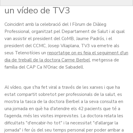
família triomfa a les xarxes en
un vídeo de TV3
Coincidint amb la celebració del I Fòrum de Diàleg
Professional, organitzat pel Departament de Salut i al qual
van assistir el president del CoMB, Jaume Padrós, i el
president del CCMC, Josep Vilaplana, TV3 va emetre als
seus Telenotícies un
reportatge on es feia el seguiment d'un
dia de treball de la doctora Carme Berbel
, metgessa de
família del CAP Ca N'Oriac de Sabadell.
Al vídeo, que s'ha fet viral a través de les xarxes i que ha
estat compartit sobretot per professionals de la salut, es
mostra la tasca de la doctora Berbel a la seva consulta en
una jornada en què ha d'atendre els 42 pacients que té a
l'agenda, més les visites imprevistes. La doctora relata les
dificultats "d'encabir-ho tot" i la necessitat "d'allargar la
jornada" i fer ús del seu temps personal per poder arribar a