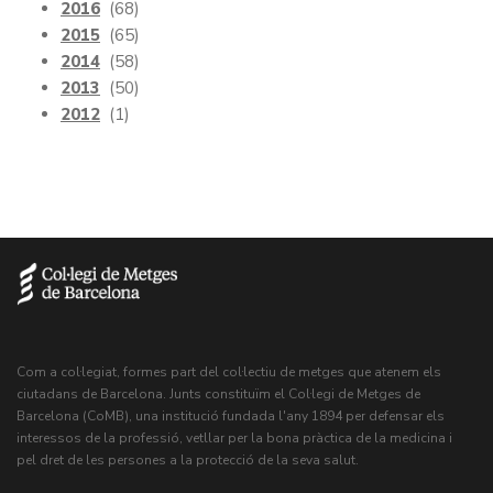
2016
(68)
2015
(65)
2014
(58)
2013
(50)
2012
(1)
Com a col·legiat, formes part del col·lectiu de metges que atenem els
ciutadans de Barcelona. Junts constituïm el Col·legi de Metges de
Barcelona (CoMB), una institució fundada l'any 1894 per defensar els
interessos de la professió, vetllar per la bona pràctica de la medicina i
pel dret de les persones a la protecció de la seva salut.