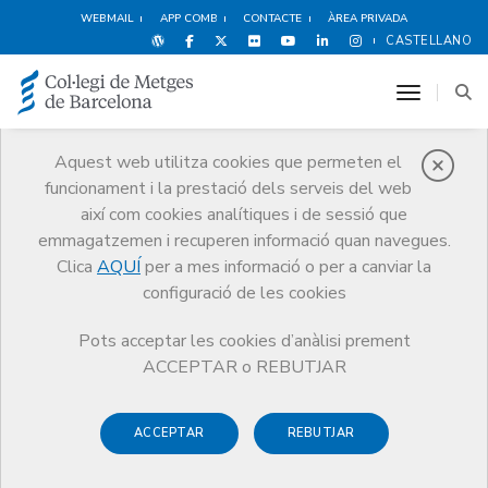
WEBMAIL
APP COMB
CONTACTE
ÀREA PRIVADA
CASTELLANO
toggle n
Aquest web utilitza cookies que permeten el
funcionament i la prestació dels serveis del web
Notícies
així com cookies analítiques i de sessió que
Comunicació
Notícies
emmagatzemen i recuperen informació quan navegues.
El dia a dia d'una metgessa de família triomfa a les xarxes en un vídeo
de TV3
Clica
AQUÍ
per a mes informació o per a canviar la
configuració de les cookies
Pots acceptar les cookies d’anàlisi prement
ACCEPTAR o REBUTJAR
ACCEPTAR
REBUTJAR
21 DE SETEMBRE DE 2018
El dia a dia d'una metgessa de