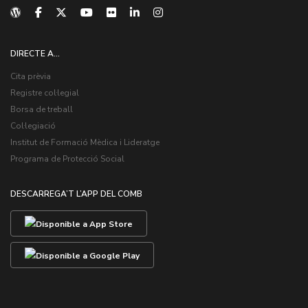
DIRECTE A...
Cita prèvia
Registre col·legial
Borsa de treball
Col·legiació
Institut de Formació Mèdica i Lideratge
Programa de Protecció Social
DESCARREGA’T L’APP DEL COMB