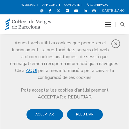
WEBMAIL
APP COMB
CONTACTE
ÀREA PRIVADA
CASTELLANO
toggle n
Aquest web utilitza cookies que permeten el
funcionament i la prestació dels serveis del web
Notícies
així com cookies analítiques i de sessió que
Comunicació
Notícies
emmagatzemen i recuperen informació quan navegues.
El CoMB participa en la presentació d’un informe del Consell de
l’Audiovisual de Catalunya (CAC) sobre desinformació sobre càncer a
Clica
AQUÍ
per a mes informació o per a canviar la
Internet
configuració de les cookies
Pots acceptar les cookies d’anàlisi prement
ACCEPTAR o REBUTJAR
ACCEPTAR
REBUTJAR
5 D’OCTUBRE DE 2018
El CoMB participa en la