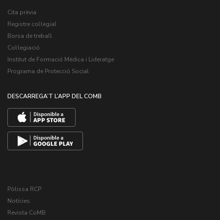
Cita prèvia
Registre col·legial
Borsa de treball
Col·legiació
Institut de Formació Mèdica i Lideratge
Programa de Protecció Social
DESCARREGA’T L’APP DEL COMB
Pòlissa RCP
Notícies
Revista CoMB