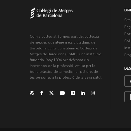
DIR
Cita
Regi
Bors
Com a col·legiat, formes part del col·lectiu
Col·
de metges que atenem els ciutadans de
Inst
Barcelona. Junts constituïm el Col·legi de
Metges de Barcelona (CoMB), una institució
Pro
fundada l'any 1894 per defensar els
interessos de la professió, vetllar per la
DES
bona pràctica de la medicina i pel dret de
les persones a la protecció de la seva salut.