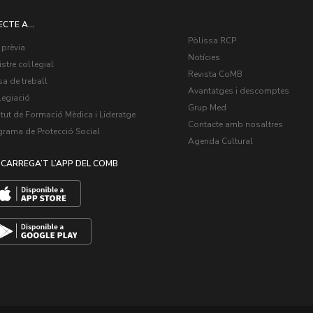
ECTE A...
Pòlissa RCP
 prèvia
Notícies
stre col·legial
Revista CoMB
a de treball
Avantatges i descomptes
legiació
Grup Med
itut de Formació Mèdica i Lideratge
Contacte amb nosaltres
grama de Protecció Social
Agenda Cultural
CARREGA’T L’APP DEL COMB