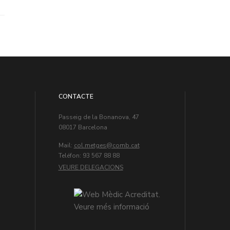
CONTACTE
Passeig de la Bonanova, 47
08017 Barcelona
Mail:
col.metges
Teléfon: 93 567 88 88
VEURE DELEGACIONS