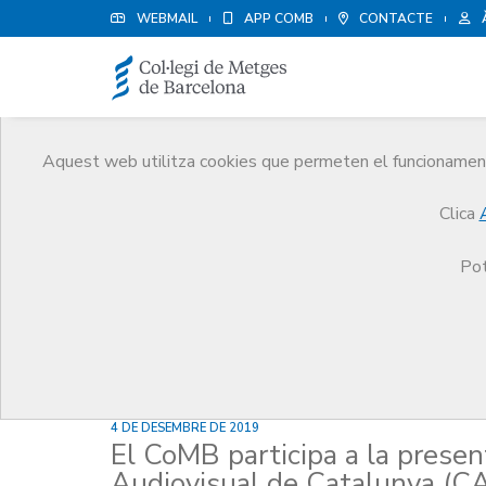
WEBMAIL
APP COMB
CONTACTE
Aquest web utilitza cookies que permeten el funcionament 
Notícies
Clica
Comunicació
Notícies
El CoMB participa a la 
Pot
4 DE DESEMBRE DE 2019
El CoMB participa a la presen
Audiovisual de Catalunya (CA