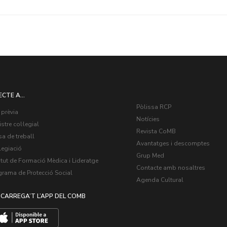
ECTE A...
Pòlissa RCP
 prèvia
Notícies
stre col·legial
Revista CoMB
a de treball
Avantatges i descomptes
legiació
Grup Med
itut de Formació Mèdica i Lideratge
Contacte amb nosaltres
grama de Protecció Social
Agenda Cultural
CARREGA’T L’APP DEL COMB