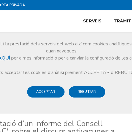
ÀREA PRIVADA
SERVEIS
TRÀMIT
i la prestació dels serveis del web així com cookies analítiqu
quan navegues.
AQUÍ
per a mes informació o per a canviar la configuració de les 
presentació d’un informe del Consell Audiovisual de Catalunya (CAC) sobre el di
s acceptar les cookies d’anàlisi prement ACCEPTAR o REBU
ACCEPTAR
REBUTJAR
tació d’un informe del Consell
C) sobre el discurs antivacunes a