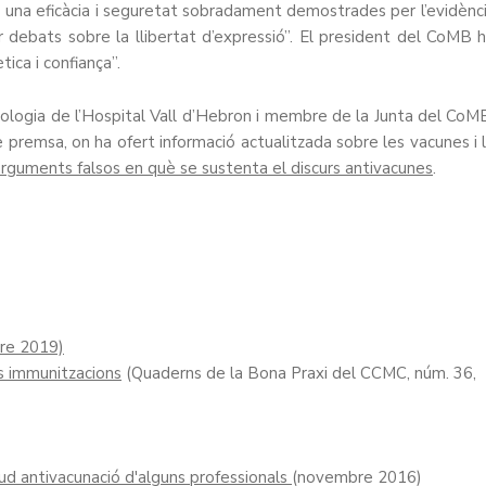
b una eficàcia i seguretat sobradament demostrades per l’evidènc
er debats sobre la llibertat d’expressió”. El president del CoMB 
tica i confiança”.
ologia de l’Hospital Vall d’Hebron i membre de la Junta del CoM
premsa, on ha ofert informació actualitzada sobre les vacunes i 
rguments falsos en què se sustenta el discurs antivacunes
.
re 2019)
es immunitzacions
(Quaderns de la Bona Praxi del CCMC, núm. 36,
d antivacunació d'alguns professionals
(novembre 2016)