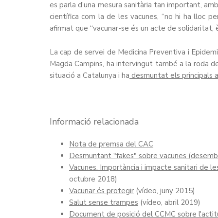
es parla d’una mesura sanitària tan important, am
científica com la de les vacunes, “no hi ha lloc p
afirmat que “vacunar-se és un acte de solidaritat, è
La cap de servei de Medicina Preventiva i Epidemi
Magda Campins, ha intervingut també a la roda de 
situació a Catalunya i ha
desmuntat els principals a
Informació relacionada
Nota de premsa del CAC
Desmuntant "fakes" sobre vacunes (desemb
Vacunes. Importància i impacte sanitari de l
octubre 2018)
Vacunar és protegir
(vídeo, juny 2015)
Salut sense trampes
(vídeo, abril 2019)
Document de posició del CCMC sobre l'actitu