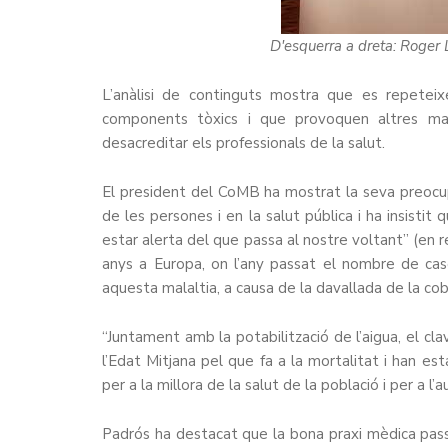
D'esquerra a dreta: Roge
L’anàlisi de continguts mostra que es repete
components tòxics i que provoquen altres mala
desacreditar els professionals de la salut.
El president del CoMB ha mostrat la seva preocupa
de les persones i en la salut pública i ha insistit q
estar alerta del que passa al nostre voltant” (en r
anys a Europa, on l’any passat el nombre de ca
aquesta malaltia, a causa de la davallada de la cob
“Juntament amb la potabilització de l’aigua, el cl
l’Edat Mitjana pel que fa a la mortalitat i han es
per a la millora de la salut de la població i per a 
Padrós ha destacat que la bona praxi mèdica pass