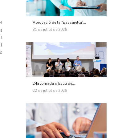
el
Aprovació de la “passarel·la”...
31 de juliol de 2026
ls
at
at
mb
24a Jornada d’Estiu de...
22 de juliol de 2026