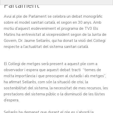
Parlament
Avui al ple de Parlament se celebra un debat monogràfic
sobre el model sanitari català, el segon en 30 anys. Amb
motiu d’aquest esdeveniment el programa de TV3 Els
Matins ha entrevistat al vicepresident segon de la Junta de
Govern, Dr. Jaume Sellarès, qui ha donat la visió del Col·legi
respecte a l’actualitat del sistema sanitari català.
El Col·legi de metges serà present a aquest ple com a
observador i espera que aquest debat tracti “temes de
molta importància i que preocupen al ciutadà i als metges”,
ha afirmat Sellarès, com són la situació de crisi, la
sostenibilitat del sistema, la necessitat de mes recursos, les
prestacions del sistema públic o la disminució de les llistes
d’espera.
Sellarès ha demanat que durant el ple es s’abordi la