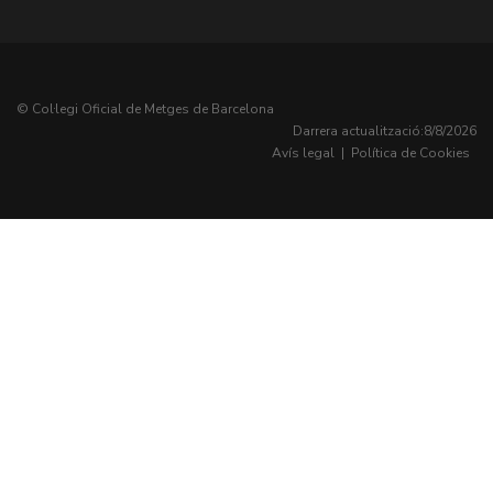
© Col·legi Oficial de Metges de Barcelona
Darrera actualització:
8/8/2026
Avís legal
|
Política de Cookies