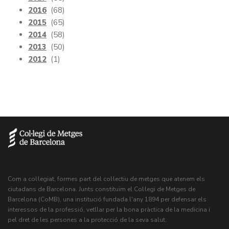
2016
(68)
2015
(65)
2014
(58)
2013
(50)
2012
(1)
Com a col·legiat, formes part del col·lectiu de metges que atenem els
ciutadans de Barcelona. Junts constituïm el Col·legi de Metges de
Barcelona (CoMB), una institució fundada l'any 1894 per defensar els
interessos de la professió, vetllar per la bona pràctica de la medicina i
pel dret de les persones a la protecció de la seva salut.