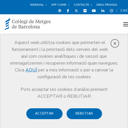
WEBMAIL
APP COMB
CONTACTE
ÀREA PRIVADA
CAS
Aquest web utilitza cookies que permeten el
funcionament i la prestació dels serveis del web
Notícies
així com cookies analítiques i de sessió que
Comunicació
Notícies
emmagatzemen i recuperen informació quan navegues.
El COMB observador del ple monogràfic de Salut del Parlament
Clica
AQUÍ
per a mes informació o per a canviar la
configuració de les cookies
Pots acceptar les cookies d’anàlisi prement
ACCEPTAR o REBUTJAR
17 DE JUNY DE 2015
ACCEPTAR
REBUTJAR
El COMB observador del ple
monogràfic de Salut del