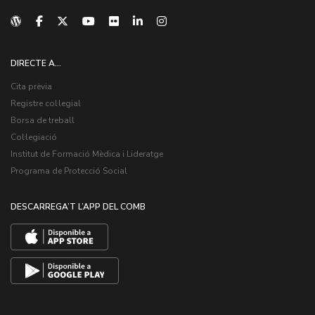
DIRECTE A...
Cita prèvia
Registre col·legial
Borsa de treball
Col·legiació
Institut de Formació Mèdica i Lideratge
Programa de Protecció Social
DESCARREGA’T L’APP DEL COMB