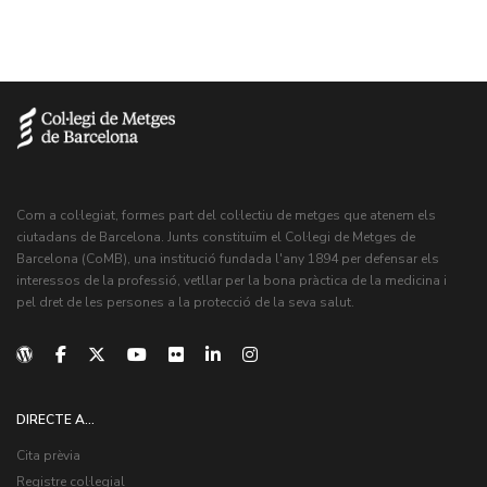
Com a col·legiat, formes part del col·lectiu de metges que atenem els
ciutadans de Barcelona. Junts constituïm el Col·legi de Metges de
Barcelona (CoMB), una institució fundada l'any 1894 per defensar els
interessos de la professió, vetllar per la bona pràctica de la medicina i
pel dret de les persones a la protecció de la seva salut.
DIRECTE A...
Cita prèvia
Registre col·legial