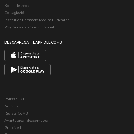
Borsa de treball
Col·legiació
Institut de Formació Mèdica i Lideratge
Programa de Protecció Social
DESCARREGA’T L’APP DEL COMB
Pòlissa RCP
Notícies
Revista CoMB
Avantatges i descomptes
Grup Med