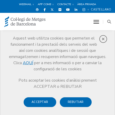
WEBMAIL
APP COMB
CONTACTE
ÀREA PRIVADA
CASTELLANO
toggle n
Aquest web utilitza cookies que permeten el
funcionament i la prestació dels serveis del web
Notícies
així com cookies analítiques i de sessió que
Comunicació
Notícies
emmagatzemen i recuperen informació quan navegues.
El CoMB declara el 2024 any Dr. Jordi Gol Gurina, en commemoració al
centenari del naixement de l’emblemàtic metge de família i internista
Clica
AQUÍ
per a mes informació o per a canviar la
configuració de les cookies
Pots acceptar les cookies d’anàlisi prement
ACCEPTAR o REBUTJAR
ACCEPTAR
REBUTJAR