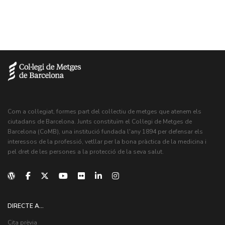
Com a col·legiat, formes part del col·lectiu de metges que atenem els
ciutadans de Barcelona. Junts constituïm el Col·legi de Metges de
Barcelona (CoMB), una institució fundada l'any 1894 per defensar els
interessos de la professió, vetllar per la bona pràctica de la medicina i
pel dret de les persones a la protecció de la seva salut.
DIRECTE A...
Cita prèvia