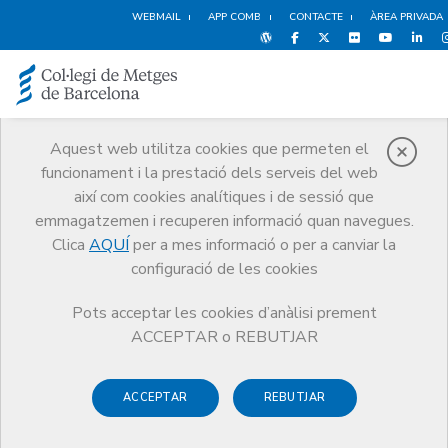
WEBMAIL
APP COMB
CONTACTE
ÀREA PRIVADA
Aquest web utilitza cookies que permeten el
funcionament i la prestació dels serveis del web
Notícies
així com cookies analítiques i de sessió que
Comunicació
Notícies
emmagatzemen i recuperen informació quan navegues.
El Col·legi amb la cooperació: suport al Dr. Oriol Mitjà i nova edició de
les Beques Bada
Clica
AQUÍ
per a mes informació o per a canviar la
configuració de les cookies
Pots acceptar les cookies d’anàlisi prement
ACCEPTAR o REBUTJAR
ACCEPTAR
REBUTJAR
13 DE MAIG DE 2016
El Col·legi amb la cooperació: