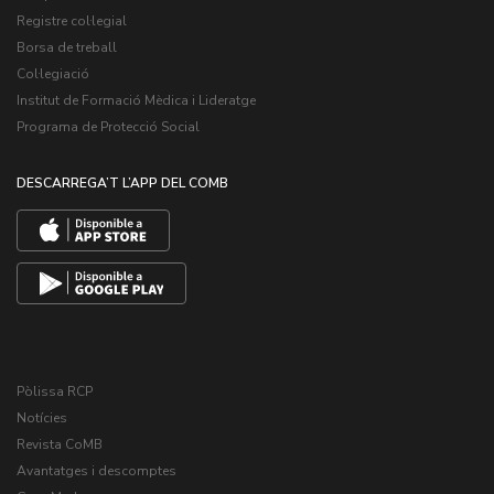
Registre col·legial
Borsa de treball
Col·legiació
Institut de Formació Mèdica i Lideratge
Programa de Protecció Social
DESCARREGA’T L’APP DEL COMB
Pòlissa RCP
Notícies
Revista CoMB
Avantatges i descomptes