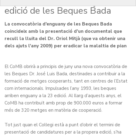
suport al Dr. Oriol Mitjà i nova
edició de les Beques Bada
La convocatòria d’enguany de les Beques Bada
coincideix amb la presentació d’un documental que
recull la lluita del Dr. Oriol Mitjà (que va obtenir una
dels ajuts l’any 2009) per eradicar la malaltia de pian
El CoMB obrirà a principis de juny una nova convocatòria de
les Beques Dr. José Luis Bada, destinades a contribuir a la
formació de metges cooperants, tant en centres de l’Estat
com internacionals. Impulsades l’any 1993, les beques
arriben enguany a la 23 edició. Al llarg d’aquests anys, el
CoMB ha contribuït amb prop de 900.000 euros a formar
més de 320 metges en matèria de cooperació.
Tot just quan el Col·legi està a punt d’obrir el termini de
presentació de candidatures per a la propera edició, s’ha