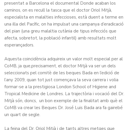
presentat a Barcelona el documental Donde acaban los
caminos, on es recull la tasca que el doctor Oriol Mitjà,
especialista en malalties infeccioses, està duent a terme en
una illa del Pacífic, on ha impulsat una campanya d’eradicació
del pian (una greu malaltia cutània de tipus infecciós que
afecta, sobretot, la població infantil) amb resultats molt
esperançadors.
Aquesta coincidència adquireix un valor molt especial per al
CoMB, ja que,precisament, el doctor Mitjà va ser un dels
seleccionats pel comitè de les beques Bada en l’edició de
l’any 2009, quan tot just començava la seva carrera i volia
formar-se a la prestigiosa London School of Higiene and
Tropical Medicine de Londres. La trajectòria i vocació del Dr.
Mitjà són, doncs, un bon exemple de la finalitat amb què el
CoMB va crear les Beques Dr. José Luis Bada ara fa gairebé
un quart de segle.
La feina del Dr. Oriol Mitjà i de tants altres metges que