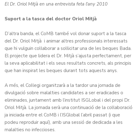
El Dr. Oriol Mitjà en una entrevista feta l'any 2010
Suport a la tasca del doctor Oriol Mitjà
D’altra banda, el CoMB també vol donar suport a la tasca
del Dr. Oriol Mitjà i animar altres professionals interessats
que hi vulguin col·laborar a sol·licitar una de les beques Bada.
El projecte que lidera el Dr. Mitjà s’ajusta perfectament, per
la seva aplicabilitat i els seus resultats concrets, als principis
que han inspirat les beques durant tots aquests anys.
A més, el Col·legi organitzarà a la tardor una jornada de
divulgació sobre malalties candidates a ser eradicades o
eliminades, juntament amb l’institut ISGLobal i del propi Dr.
Oriol Mitjà. La jornada serà una continuació de la col·laboració
ja iniciada entre el CoMB i l’ISGlobal l’abril passat (
i que
podeu reproduir aquí
), amb una sessió de dedicada a les
malalties no infeccioses.