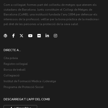
Com a col·legiat, formes part del col·lectiu de metges que atenem els
ciutadans de Barcelona. Junts constituïm el Col·legi de Metges de
Barcelona (CoMB), una institució fundada l'any 1894 per defensar els
interessos de la professió, vetllar per la bona pràctica de la medicina i
pel dret de les persones a la protecció de la seva salut.
DIRECTE A...
Cita prèvia
Registre col·legial
Borsa de treball
Col·legiació
Institut de Formació Mèdica i Lideratge
Programa de Protecció Social
DESCARREGA’T L’APP DEL COMB