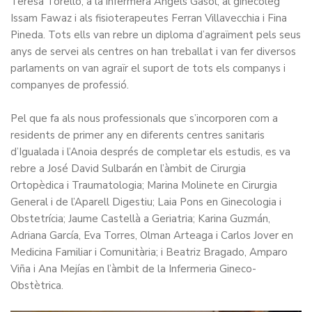
Teresa Torelló, a la infermera Àngels Gasol, al ginecòleg
Issam Fawaz i als fisioterapeutes Ferran Villavecchia i Fina
Pineda. Tots ells van rebre un diploma d’agraïment pels seus
anys de servei als centres on han treballat i van fer diversos
parlaments on van agraïr el suport de tots els companys i
companyes de professió.
Pel que fa als nous professionals que s’incorporen com a
residents de primer any en diferents centres sanitaris
d’Igualada i l’Anoia després de completar els estudis, es va
rebre a José David Sulbarán en l’àmbit de Cirurgia
Ortopèdica i Traumatologia; Marina Molinete en Cirurgia
General i de l’Aparell Digestiu; Laia Pons en Ginecologia i
Obstetrícia; Jaume Castellà a Geriatria; Karina Guzmán,
Adriana García, Eva Torres, Olman Arteaga i Carlos Jover en
Medicina Familiar i Comunitària; i Beatriz Bragado, Amparo
Viña i Ana Mejías en l’àmbit de la Infermeria Gineco-
Obstètrica.