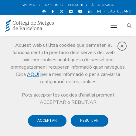
WEBMAIL
APP COMB
CONTACTE
ÀREA PRIVADA
CASTELLANO
toggle n
Aquest web utilitza cookies que permeten el
funcionament i la prestació dels serveis del web
Notícies
així com cookies analítiques i de sessió que
Comunicació
Notícies
emmagatzemen i recuperen informació quan navegues.
El col·lectiu de la salut homenatja els professionals jubilats i rep les
noves incorporacions a la Nit de la Professió
Clica
AQUÍ
per a mes informació o per a canviar la
configuració de les cookies
Pots acceptar les cookies d’anàlisi prement
ACCEPTAR o REBUTJAR
ACCEPTAR
REBUTJAR
18 D’OCTUBRE DE 2013
El col·lectiu de la salut