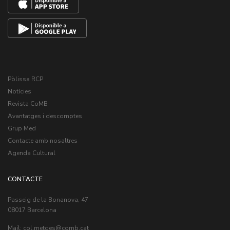
Pòlissa RCP
Notícies
Revista CoMB
Avantatges i descomptes
Grup Med
Contacte amb nosaltres
Agenda Cultural
CONTACTE
Passeig de la Bonanova, 47
08017 Barcelona
Mail:
col.metges