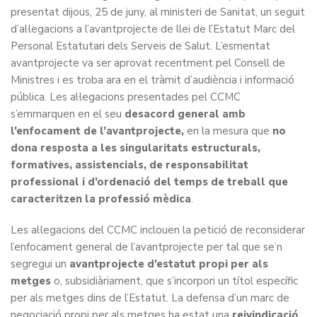
presentat dijous, 25 de juny, al ministeri de Sanitat, un seguit
d’al·legacions a l’avantprojecte de llei de l’Estatut Marc del
Personal Estatutari dels Serveis de Salut. L’esmentat
avantprojecte va ser aprovat recentment pel Consell de
Ministres i es troba ara en el tràmit d’audiència i informació
pública. Les al·legacions presentades pel CCMC
s’emmarquen en el seu
desacord general amb
l’enfocament de l’avantprojecte,
en la mesura que
no
dona resposta a les singularitats estructurals,
formatives, assistencials, de responsabilitat
professional i d’ordenació del temps de treball que
caracteritzen la professió mèdica
.
Les al·legacions del CCMC inclouen la petició de reconsiderar
l’enfocament general de l’avantprojecte per tal que se’n
segregui un
avantprojecte d’estatut propi per als
metges
o, subsidiàriament, que s’incorpori un títol específic
per als metges dins de l’Estatut. La defensa d’un marc de
negociació propi per als metges ha estat una
reivindicació