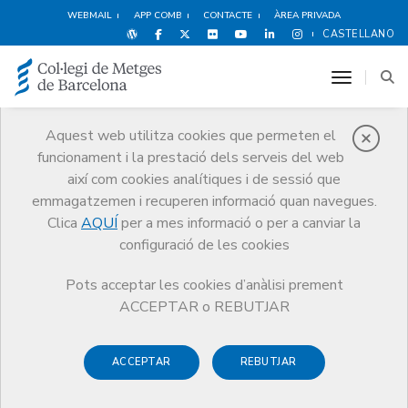
WEBMAIL
APP COMB
CONTACTE
ÀREA PRIVADA
CASTELLANO
toggle n
Aquest web utilitza cookies que permeten el
funcionament i la prestació dels serveis del web
Notícies
així com cookies analítiques i de sessió que
Comunicació
Notícies
emmagatzemen i recuperen informació quan navegues.
El CCMC presenta al·legacions a l’avantprojecte de llei de l’Estatut Marc
i reclama un estatut propi per als metges
Clica
AQUÍ
per a mes informació o per a canviar la
configuració de les cookies
Pots acceptar les cookies d’anàlisi prement
ACCEPTAR o REBUTJAR
ACCEPTAR
REBUTJAR