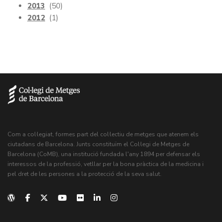
2013
(50)
2012
(1)
Com a col·legiat, formes part del col·lectiu de metges que atenem els
ciutadans de Barcelona. Junts constituïm el Col·legi de Metges de
Barcelona (CoMB), una institució fundada l'any 1894 per defensar els
interessos de la professió, vetllar per la bona pràctica de la medicina i
pel dret de les persones a la protecció de la seva salut.