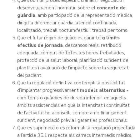
Que s’obri un procés específic d’anàlisi, negociació i
desenvolupament normatiu sobre el
concepte de
guàrdia
, amb participació de la representació mèdica,
dirigit a diferenciar guàrdia, atenció continuada,
localització, treball nocturn/festiu i treball per torns.
Que el futur règim de guàrdies garanteixi
límits
efectius de jornada
, descansos reals, retribució
adequada, còmput de totes les hores treballades,
protecció de la salut laboral, planificació suficient de
plantilles i avaluació de l’impacte sobre la seguretat
del pacient.
Que la regulació definitiva contempli la possibilitat
d’implantar progressivament
models alternatius
-
com torns o guàrdies de durada inferior- en aquells
àmbits assistencials en què la intensitat i continuïtat
de l’activitat ho aconselli, sempre amb finançament
suficient, negociació prèvia i garanties professionals.
Que es suprimeixi o es reformuli la regulació projectada
a l’article 35.1 respecte als càrrecs intermedis mèdics,