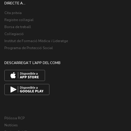
DIRECTE A...
Cita prèvia
Registre col·legial
Borsa de treball
Col·legiació
Institut de Formació Mèdica i Lideratge
Programa de Protecció Social
DESCARREGA’T L’APP DEL COMB
Pòlissa RCP
Notícies