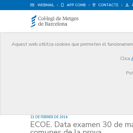
WEBMAIL
APP COMB
CONTACTE
Aquest web utilitza cookies que permeten el funcionament 
Notícies
Clica
Comunicació
Notícies
ECOE. Data examen 30 d
Pot
21 DE FEBRER DE 2014
ECOE. Data examen 30 de mar
comunes de la prova.