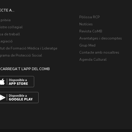
ECTE A...
Pòlissa RCP
 prèvia
Notícies
stre col·legial
Revista CoMB
a de treball
Avantatges i descomptes
legiació
Grup Med
itut de Formació Mèdica i Lideratge
Contacte amb nosaltres
grama de Protecció Social
Agenda Cultural
CARREGA’T L’APP DEL COMB