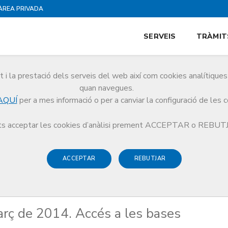
ÀREA PRIVADA
SERVEIS
TRÀMIT
i la prestació dels serveis del web així com cookies analítiqu
quan navegues.
AQUÍ
per a mes informació o per a canviar la configuració de les 
e març de 2014. Accés a les bases comunes de la prova.
s acceptar les cookies d’anàlisi prement ACCEPTAR o REBU
ACCEPTAR
REBUTJAR
ç de 2014. Accés a les bases