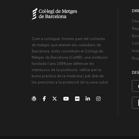
DIR
Cita
Regi
Bors
Com a col·legiat, formes part del col·lectiu
Col·
de metges que atenem els ciutadans de
Inst
Barcelona. Junts constituïm el Col·legi de
Metges de Barcelona (CoMB), una institució
Pro
fundada l'any 1894 per defensar els
interessos de la professió, vetllar per la
DES
bona pràctica de la medicina i pel dret de
les persones a la protecció de la seva salut.