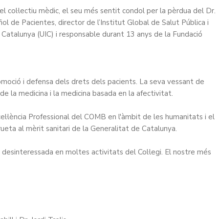
col·lectiu mèdic, el seu més sentit condol per la pèrdua del Dr.
ol de Pacientes, director de l’Institut Global de Salut Pública i
de Catalunya (UIC) i responsable durant 13 anys de la Fundació
romoció i defensa dels drets dels pacients. La seva vessant de
de la medicina i la medicina basada en la afectivitat.
cel·lència Professional del COMB en l'àmbit de les humanitats
i el
ueta al mèrit sanitari de la Generalitat de Catalunya
.
i desinteressada en moltes activitats del Col·legi. El nostre més