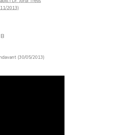
ill i Dr. Jordi Trelis
7/11/2013)
MB
endavant (30/05/2013)