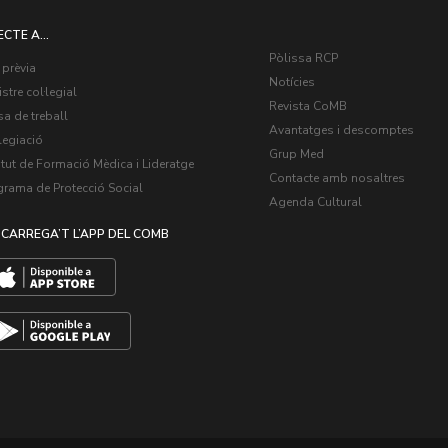
ECTE A...
Pòlissa RCP
 prèvia
Notícies
stre col·legial
Revista CoMB
a de treball
Avantatges i descomptes
legiació
Grup Med
itut de Formació Mèdica i Lideratge
Contacte amb nosaltres
grama de Protecció Social
Agenda Cultural
CARREGA’T L’APP DEL COMB