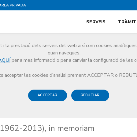
ÀREA PRIVADA
SERVEIS
TRÀMIT
i la prestació dels serveis del web així com cookies analítiqu
quan navegues.
AQUÍ
per a mes informació o per a canviar la configuració de les 
nández (1962-2013), in memoriam
s acceptar les cookies d’anàlisi prement ACCEPTAR o REBU
ACCEPTAR
REBUTJAR
z (1962-2013), in memoriam