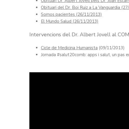
Obituari Dr. Albert Jovell pels Dr. Joan Escarrab
Obituari del Dr. Boi Ruiz a La Vanguardia (2
Somos pacientes (26/11/2013)
El Mundo Salud (26/11/2013)
Intervencions del Dr. Albert Jovell al CO
Cicle de Medicina Humanista
(09/11/2013)
Jornada #salut20comb: apps i salut, un pas 