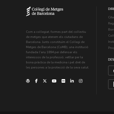
DIR
Cita
Regi
Bors
Com a col·legiat, formes part del col·lectiu
Col·
de metges que atenem els ciutadans de
Inst
Barcelona. Junts constituïm el Col·legi de
Metges de Barcelona (CoMB), una institució
Pro
fundada l'any 1894 per defensar els
interessos de la professió, vetllar per la
DES
bona pràctica de la medicina i pel dret de
les persones a la protecció de la seva salut.