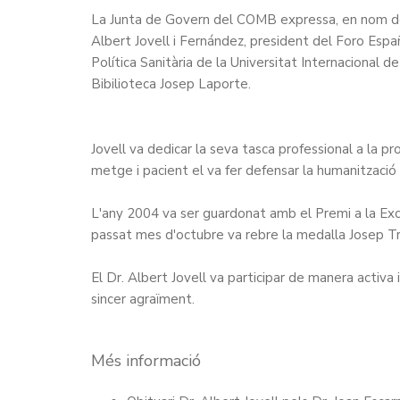
La Junta de Govern del COMB expressa, en nom del 
Albert Jovell i Fernández, president del Foro Españ
Política Sanitària de la Universitat Internacional 
Bibilioteca Josep Laporte.
Jovell va dedicar la seva tasca professional a la p
metge i pacient el va fer defensar la humanització 
L'any 2004 va ser guardonat amb el
Premi a la Ex
passat mes d'octubre va rebre la
medalla Josep Tr
El Dr. Albert Jovell va participar de manera activa 
sincer agraïment.
Més informació