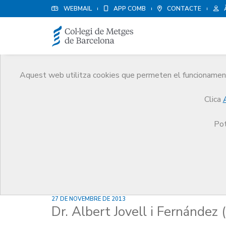
WEBMAIL
APP COMB
CONTACTE
Aquest web utilitza cookies que permeten el funcionament 
Notícies
Clica
Comunicació
Notícies
Dr. Albert Jovell i Fer
Pot
27 DE NOVEMBRE DE 2013
Dr. Albert Jovell i Fernánde