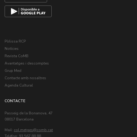
Pòlissa RCP
Notícies
Revista CoMB
Avantatges i descomptes
Grup Med
Contacte amb nosaltres
Agenda Cultural
CONTACTE
Passeig de la Bonanova, 47
08017 Barcelona
Mail:
col.metges
Teléfon: 93 567 88 88