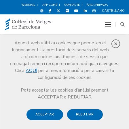
WEBMAIL
APP COMB
CONTACTE
ÀREA PRIVADA
CASTELLANO
toggle n
Aquest web utilitza cookies que permeten el
funcionament i la prestació dels serveis del web
Notícies
així com cookies analítiques i de sessió que
Comunicació
Notícies
emmagatzemen i recuperen informació quan navegues.
Dotze projectes es presenten als Premis a les millors pràctiques en
Acció Climàtica i Salut Planetària 2026 del CCMC
Clica
AQUÍ
per a mes informació o per a canviar la
configuració de les cookies
Pots acceptar les cookies d’anàlisi prement
ACCEPTAR o REBUTJAR
ACCEPTAR
REBUTJAR