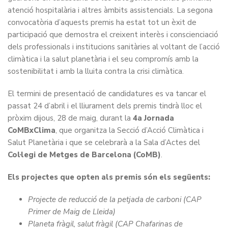
atenció hospitalària i altres àmbits assistencials. La segona
convocatòria d’aquests premis ha estat tot un èxit de
participació que demostra el creixent interès i conscienciació
dels professionals i institucions sanitàries al voltant de l’acció
climàtica i la salut planetària i el seu compromís amb la
sostenibilitat i amb la lluita contra la crisi climàtica.
El termini de presentació de candidatures es va tancar el
passat 24 d’abril i el lliurament dels premis tindrà lloc el
pròxim dijous, 28 de maig, durant la
4a Jornada
CoMBxClima
, que organitza la Secció d’Acció Climàtica i
Salut Planetària i que se celebrarà a la Sala d’Actes del
Col·legi de Metges de Barcelona (CoMB)
.
Els projectes que opten als premis són els següents:
Projecte de reducció de la petjada de carboni
(CAP
Primer de Maig de Lleida)
Planeta fràgil, salut fràgil
(CAP Chafarinas de