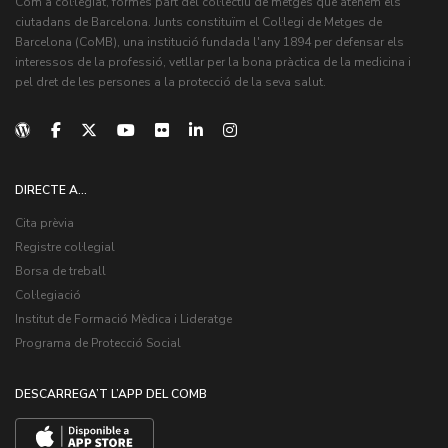
Com a col·legiat, formes part del col·lectiu de metges que atenem els
ciutadans de Barcelona. Junts constituïm el Col·legi de Metges de
Barcelona (CoMB), una institució fundada l'any 1894 per defensar els
interessos de la professió, vetllar per la bona pràctica de la medicina i
pel dret de les persones a la protecció de la seva salut.
DIRECTE A...
Cita prèvia
Registre col·legial
Borsa de treball
Col·legiació
Institut de Formació Mèdica i Lideratge
Programa de Protecció Social
DESCARREGA’T L’APP DEL COMB