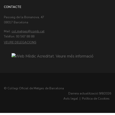
CONTACTE
Passeig de la Bonanova, 47
08017 Barcelona
Mail:
col.metges
Teléfon: 93 567 88 88
VEURE DELEGACIONS
© Col·legi Oficial de Metges de Barcelona
Darrera actualització:
9/8/2026
Avís legal
|
Política de Cookies