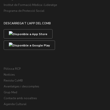
Institut de Formació Mèdica i Lideratge
Programa de Protecció Social
DESCARREGA’T L’APP DEL COMB
Pòlissa RCP
Notícies
Revista CoMB
Avantatges i descomptes
Grup Med
Contacte amb nosaltres
Agenda Cultural