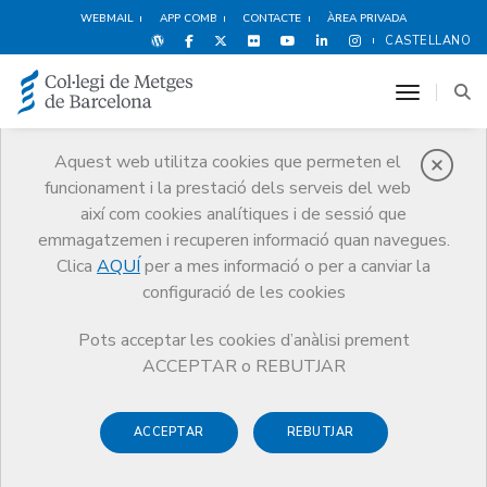
WEBMAIL
APP COMB
CONTACTE
ÀREA PRIVADA
CASTELLANO
toggle n
Aquest web utilitza cookies que permeten el
funcionament i la prestació dels serveis del web
Notícies
així com cookies analítiques i de sessió que
Comunicació
Notícies
emmagatzemen i recuperen informació quan navegues.
Crida del Departament de Salut als metges i metgesses jubilats en els
últims dos anys davant la situació d’emergència sanitària
Clica
AQUÍ
per a mes informació o per a canviar la
configuració de les cookies
Pots acceptar les cookies d’anàlisi prement
ACCEPTAR o REBUTJAR
ACCEPTAR
REBUTJAR
20 DE MARÇ DE 2020
Crida del Departament de