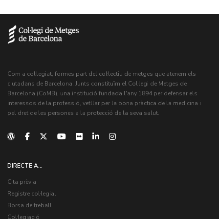
Com a col·legiat, formes part del col·lectiu de metges que atenem els
ciutadans de Barcelona. Junts constituïm el Col·legi de Metges de
Barcelona (CoMB), una institució fundada l'any 1894 per defensar els
interessos de la professió, vetllar per la bona pràctica de la medicina i
pel dret de les persones a la protecció de la seva salut.
DIRECTE A...
Cita prèvia
Registre col·legial
Borsa de treball
Col·legiació