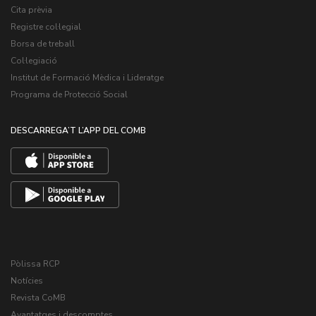
Cita prèvia
Registre col·legial
Borsa de treball
Col·legiació
Institut de Formació Mèdica i Lideratge
Programa de Protecció Social
DESCARREGA’T L’APP DEL COMB
Pòlissa RCP
Notícies
Revista CoMB
Avantatges i descomptes