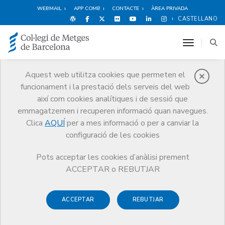
WEBMAIL
APP COMB
CONTACTE
ÀREA PRIVADA
CASTELLANO
toggle n
Aquest web utilitza cookies que permeten el
funcionament i la prestació dels serveis del web
Notícies
així com cookies analítiques i de sessió que
Comunicació
Notícies
emmagatzemen i recuperen informació quan navegues.
Convocatòria de la segona edició dels Premis a les millors pràctiques
de Conciliació al sector sanitari del CCMC
Clica
AQUÍ
per a mes informació o per a canviar la
configuració de les cookies
Pots acceptar les cookies d’anàlisi prement
ACCEPTAR o REBUTJAR
ACCEPTAR
REBUTJAR