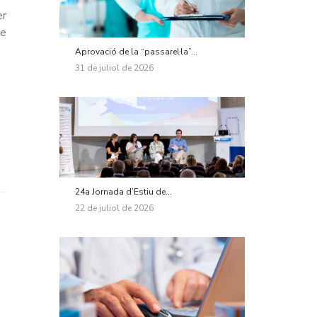
er
ue
Aprovació de la “passarel·la”...
31 de juliol de 2026
24a Jornada d’Estiu de...
22 de juliol de 2026