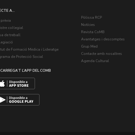
ECTE A...
Pòlissa RCP
 prèvia
Notícies
stre col·legial
Revista CoMB
a de treball
Avantatges i descomptes
legiació
Grup Med
itut de Formació Mèdica i Lideratge
Contacte amb nosaltres
grama de Protecció Social
Agenda Cultural
CARREGA’T L’APP DEL COMB