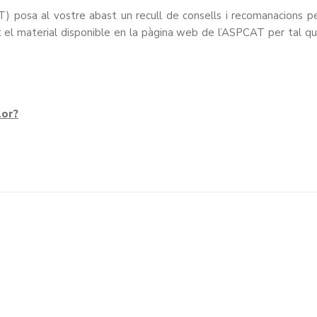
) posa al vostre abast un recull de consells i recomanacions p
t el material disponible en la
pàgina web
de l’ASPCAT per tal q
lor?