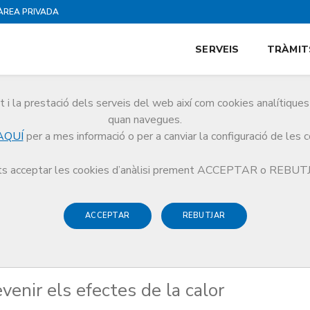
ÀREA PRIVADA
SERVEIS
TRÀMIT
i la prestació dels serveis del web així com cookies analítiqu
quan navegues.
AQUÍ
per a mes informació o per a canviar la configuració de les 
r prevenir els efectes de la calor
s acceptar les cookies d’anàlisi prement ACCEPTAR o REBU
ACCEPTAR
REBUTJAR
enir els efectes de la calor