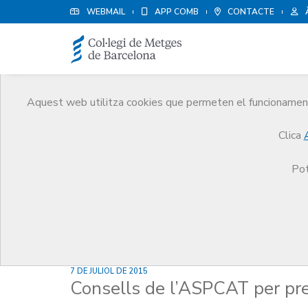
WEBMAIL
APP COMB
CONTACTE
Aquest web utilitza cookies que permeten el funcionament 
Notícies
Clica
Comunicació
Notícies
Consells de l’ASPCAT pe
Pot
7 DE JULIOL DE 2015
Consells de l’ASPCAT per prev