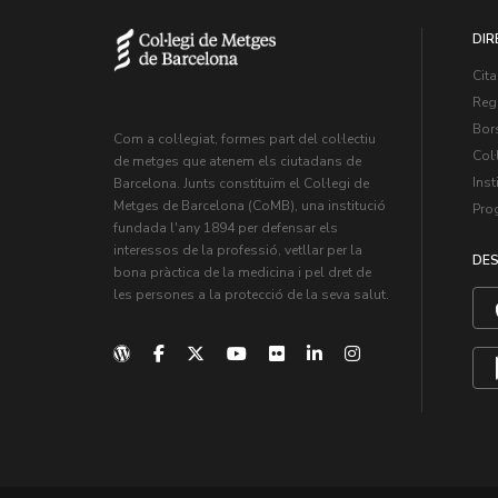
DIR
Cita
Regi
Bors
Com a col·legiat, formes part del col·lectiu
Col·
de metges que atenem els ciutadans de
Inst
Barcelona. Junts constituïm el Col·legi de
Metges de Barcelona (CoMB), una institució
Pro
fundada l'any 1894 per defensar els
interessos de la professió, vetllar per la
DES
bona pràctica de la medicina i pel dret de
les persones a la protecció de la seva salut.