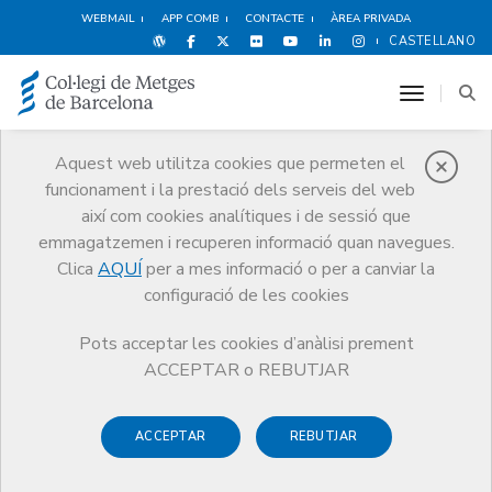
WEBMAIL
APP COMB
CONTACTE
ÀREA PRIVADA
CASTELLANO
toggle n
Aquest web utilitza cookies que permeten el
funcionament i la prestació dels serveis del web
Notícies
així com cookies analítiques i de sessió que
Comunicació
Notícies
emmagatzemen i recuperen informació quan navegues.
Comunicat en relació als atemptats a Barcelona i Cambrils
Clica
AQUÍ
per a mes informació o per a canviar la
configuració de les cookies
Pots acceptar les cookies d’anàlisi prement
ACCEPTAR o REBUTJAR
18 D’AGOST DE 2017
ACCEPTAR
REBUTJAR
Comunicat en relació als
atemptats a Barcelona i