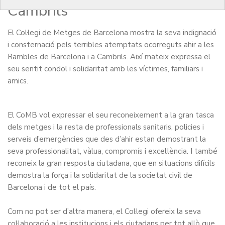
Cambrils
El Col·legi de Metges de Barcelona mostra la seva indignació
i consternació pels terribles atemptats ocorreguts ahir a les
Rambles de Barcelona i a Cambrils. Així mateix expressa el
seu sentit condol i solidaritat amb les víctimes, familiars i
amics.
El CoMB vol expressar el seu reconeixement a la gran tasca
dels metges i la resta de professionals sanitaris, policies i
serveis d’emergències que des d’ahir estan demostrant la
seva professionalitat, vàlua, compromís i excel·lència. I també
reconeix la gran resposta ciutadana, que en situacions difícils
demostra la força i la solidaritat de la societat civil de
Barcelona i de tot el país.
Com no pot ser d’altra manera, el Col·legi ofereix la seva
col·laboració a les institucions i els ciutadans per tot allò que