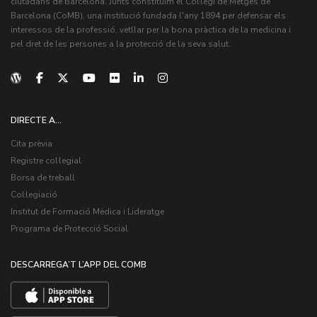
ciutadans de Barcelona. Junts constituïm el Col·legi de Metges de
Barcelona (CoMB), una institució fundada l'any 1894 per defensar els
interessos de la professió, vetllar per la bona pràctica de la medicina i
pel dret de les persones a la protecció de la seva salut.
DIRECTE A...
Cita prèvia
Registre col·legial
Borsa de treball
Col·legiació
Institut de Formació Mèdica i Lideratge
Programa de Protecció Social
DESCARREGA’T L’APP DEL COMB