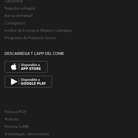
Cita prèvia
Registre col·legial
Borsa de treball
Col·legiació
Institut de Formació Mèdica i Lideratge
Programa de Protecció Social
DESCARREGA’T L’APP DEL COMB
Pòlissa RCP
Notícies
Revista CoMB
Avantatges i descomptes