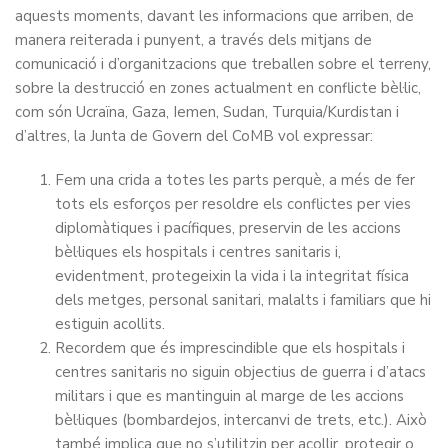
aquests moments, davant les informacions que arriben, de
manera reiterada i punyent, a través dels mitjans de
comunicació i d’organitzacions que treballen sobre el terreny,
sobre la destrucció en zones actualment en conflicte bèl·lic,
com són Ucraïna, Gaza, Iemen, Sudan, Turquia/Kurdistan i
d’altres, la Junta de Govern del CoMB vol expressar:
Fem una crida a totes les parts perquè, a més de fer
tots els esforços per resoldre els conflictes per vies
diplomàtiques i pacífiques, preservin de les accions
bèl·liques els hospitals i centres sanitaris i,
evidentment, protegeixin la vida i la integritat física
dels metges, personal sanitari, malalts i familiars que hi
estiguin acollits.
Recordem que és imprescindible que els hospitals i
centres sanitaris no siguin objectius de guerra i d’atacs
militars i que es mantinguin al marge de les accions
bèl·liques (bombardejos, intercanvi de trets, etc.). Això
també implica que no s’utilitzin per acollir, protegir o