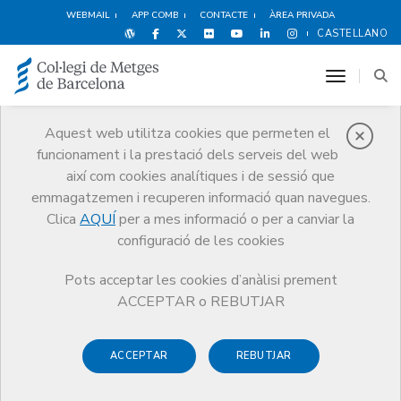
WEBMAIL
APP COMB
CONTACTE
ÀREA PRIVADA
CASTELLANO
toggle n
Aquest web utilitza cookies que permeten el
funcionament i la prestació dels serveis del web
Notícies
així com cookies analítiques i de sessió que
Comunicació
Notícies
emmagatzemen i recuperen informació quan navegues.
Comunicat del CoMB sobre la preservació dels hospitals i centres
sanitaris en zones en conflicte bèl·lic
Clica
AQUÍ
per a mes informació o per a canviar la
configuració de les cookies
Pots acceptar les cookies d’anàlisi prement
ACCEPTAR o REBUTJAR
ACCEPTAR
REBUTJAR