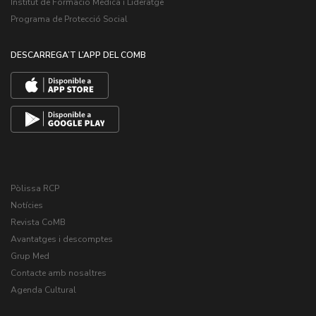
Institut de Formació Mèdica i Lideratge
Programa de Protecció Social
DESCARREGA’T L’APP DEL COMB
Pòlissa RCP
Notícies
Revista CoMB
Avantatges i descomptes
Grup Med
Contacte amb nosaltres
Agenda Cultural