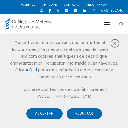
WEBMAIL
APP COMB
CONTACTE
ÀREA PRIVADA
CASTELLANO
toggle n
Aquest web utilitza cookies que permeten el
funcionament i la prestació dels serveis del web
Notícies
així com cookies analítiques i de sessió que
Comunicació
Notícies
emmagatzemen i recuperen informació quan navegues.
Compareixença del Dr. Xavier de las Cuevas davant la Comissió d’Acció
Exterior, Unió Europea i Cooperació del Parlament de Catalunya
Clica
AQUÍ
per a mes informació o per a canviar la
configuració de les cookies
Pots acceptar les cookies d’anàlisi prement
ACCEPTAR o REBUTJAR
ACCEPTAR
REBUTJAR
1 D’OCTUBRE DE 2013
Compareixença del Dr. Xavier