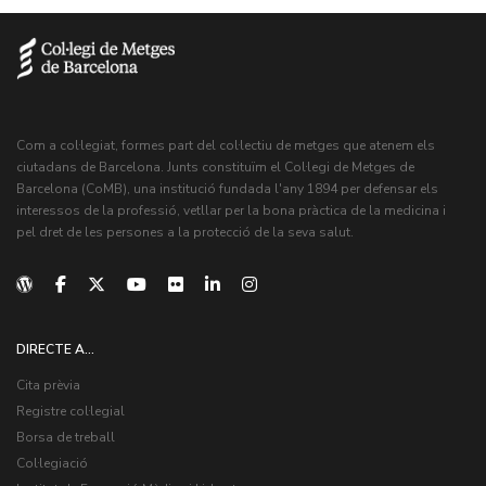
Com a col·legiat, formes part del col·lectiu de metges que atenem els
ciutadans de Barcelona. Junts constituïm el Col·legi de Metges de
Barcelona (CoMB), una institució fundada l'any 1894 per defensar els
interessos de la professió, vetllar per la bona pràctica de la medicina i
pel dret de les persones a la protecció de la seva salut.
DIRECTE A...
Cita prèvia
Registre col·legial
Borsa de treball
Col·legiació