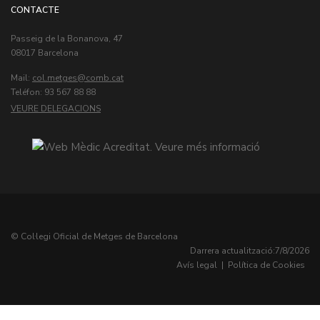
CONTACTE
Passeig de la Bonanova, 47
08017 Barcelona
Mail:
col.metges
Teléfon: 93 567 88 88
VEURE DELEGACIONS
© Col·legi Oficial de Metges de Barcelona
Darrera actualització:
7/8/2026
Avís legal
|
Política de Cookies