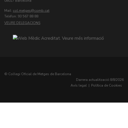
08017 Barcelona
Mail:
col.metges
Teléfon: 93 567 88 88
VEURE DELEGACIONS
© Col·legi Oficial de Metges de Barcelona
Darrera actualització:
8/8/2026
Avís legal
|
Política de Cookies