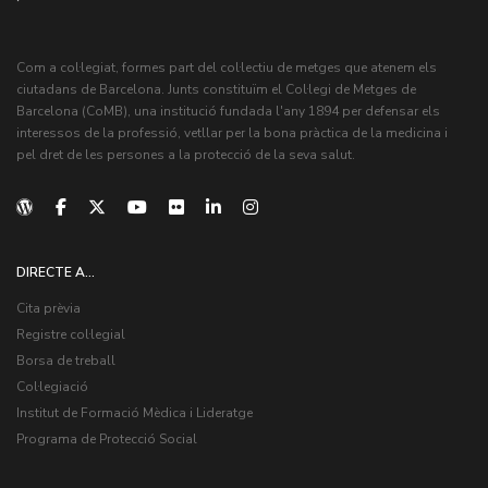
Com a col·legiat, formes part del col·lectiu de metges que atenem els
ciutadans de Barcelona. Junts constituïm el Col·legi de Metges de
Barcelona (CoMB), una institució fundada l'any 1894 per defensar els
interessos de la professió, vetllar per la bona pràctica de la medicina i
pel dret de les persones a la protecció de la seva salut.
DIRECTE A...
Cita prèvia
Registre col·legial
Borsa de treball
Col·legiació
Institut de Formació Mèdica i Lideratge
Programa de Protecció Social