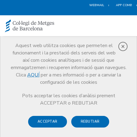
WEBMAIL
APP COMB
Aquest web utilitza cookies que permeten el
funcionament i la prestació dels serveis del web
Notícies
així com cookies analítiques i de sessió que
Comunicació
Notícies
emmagatzemen i recuperen informació quan navegues.
ComBxClima. Crisi climàtica i salut planetària: Metges i metgesses
passem a l'acció. Disponibles els vídeos de la sessió
Clica
AQUÍ
per a mes informació o per a canviar la
configuració de les cookies
Pots acceptar les cookies d’anàlisi prement
ACCEPTAR o REBUTJAR
ACCEPTAR
REBUTJAR