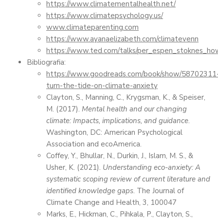
https://www.climatementalhealth.net/
https://www.climatepsychology.us/
www.climateparenting.com
https://www.ayanaelizabeth.com/climatevenn
https://www.ted.com/talks/per_espen_stoknes_ho
Bibliografia:
https://www.goodreads.com/book/show/58702311
turn-the-tide-on-climate-anxiety
Clayton, S., Manning, C., Krygsman, K., & Speiser,
M. (2017).
Mental health and our changing
climate: Impacts, implications, and guidance
.
Washington, DC: American Psychological
Association and ecoAmerica.
Coffey, Y., Bhullar, N., Durkin, J., Islam, M. S., &
Usher, K. (2021).
Understanding eco-anxiety: A
systematic scoping review of current literature and
identified knowledge gaps
. The Journal of
Climate Change and Health, 3, 100047
Marks, E., Hickman, C., Pihkala, P., Clayton, S.,