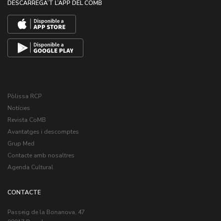
DESCARREGA’T L’APP DEL COMB
Pòlissa RCP
Notícies
Revista CoMB
Avantatges i descomptes
Grup Med
Contacte amb nosaltres
Agenda Cultural
CONTACTE
Passeig de la Bonanova, 47