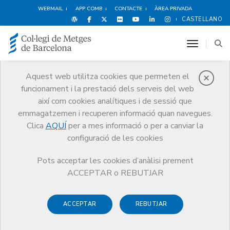
WEBMAIL
APP COMB
CONTACTE
ÀREA PRIVADA
CASTELLANO
toggle n
Aquest web utilitza cookies que permeten el
Notícies
funcionament i la prestació dels serveis del web
així com cookies analítiques i de sessió que
Comunicació
Notícies
emmagatzemen i recuperen informació quan navegues.
Balanç de la campanya #ElCoMBActuaUcraïna: donació a Farmamundi,
lliurament de material sanitari i mobilització de professionals
Clica
AQUÍ
per a mes informació o per a canviar la
configuració de les cookies
Pots acceptar les cookies d’anàlisi prement
ACCEPTAR o REBUTJAR
ACCEPTAR
REBUTJAR