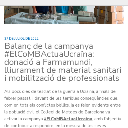
27 DE JULIOL DE 2022
Balanç de la campanya
#ElCoMBActuaUcraïna:
donació a Farmamundi,
lliurament de material sanitari
i mobilització de professionals
Als pocs dies de l’esclat de la guerra a Ucraïna, a finals de
febrer passat, i davant de les terribles conseqüències que,
com en tots els conflictes bèl·lics, ja es feien evidents entre
la població civil, el Col·legi de Metges de Barcelona va
activar la campanya
#ElCoMBActuaUcraïna
, amb l’objectiu
de contribuir a respondre, en la mesura de les seves