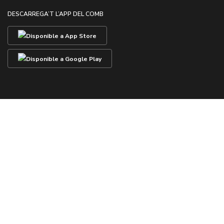
DESCARREGA’T L’APP DEL COMB
Pòlissa RCP
Notícies
Revista CoMB
Avantatges i descomptes
Grup Med
Contacte amb nosaltres
Agenda Cultural
CONTACTE
Passeig de la Bonanova, 47