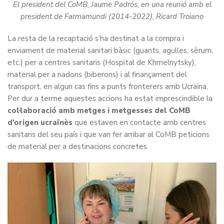
El president del CoMB, Jaume Padrós, en una reunió amb el
president de Farmamundi (2014-2022), Ricard Troiano
La resta de la recaptació s’ha destinat a la compra i
enviament de material sanitari bàsic (guants, agulles, sèrum,
etc.) per a centres sanitaris (Hospital de Khmelnytsky),
material per a nadons (biberons) i al finançament del
transport, en algun cas fins a punts fronterers amb Ucraïna.
Per dur a terme aquestes accions ha estat imprescindible la
col·laboració amb metges i metgesses del CoMB
d’origen ucraïnès
que estaven en contacte amb centres
sanitaris del seu país i que van fer arribar al CoMB peticions
de material per a destinacions concretes.