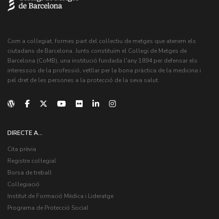
Com a col·legiat, formes part del col·lectiu de metges que atenem els
ciutadans de Barcelona. Junts constituïm el Col·legi de Metges de
Barcelona (CoMB), una institució fundada l'any 1894 per defensar els
interessos de la professió, vetllar per la bona pràctica de la medicina i
pel dret de les persones a la protecció de la seva salut.
DIRECTE A...
Cita prèvia
Registre col·legial
Borsa de treball
Col·legiació
Institut de Formació Mèdica i Lideratge
Programa de Protecció Social