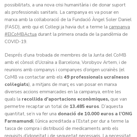
possibilitats, a una nova crisi humanitària i de donar suport
als professionals sanitaris. La campanya es va posar en
marxa amb la col·laboració de la Fundació Àngel Soler Daniel
(FASD), amb qui el Col·legi ja havia dut a terme la
campanya
#ElCoMBActua
durant la primera onada de la pandèmia de
COVID-19.
Després d’una trobada de membres de la Junta del CoMB
amb el cònsol d’Ucraïna a Barcelona, Vorobyov Artem, i de
reunions amb companys i companyes d’origen ucraïnès (el
CoMB va contactar amb els
49 professionals ucraïnesos
col·legiats
), a mitjans de març es van posar en marxa
diverses accions emmarcades en la campanya, entre les
quals la
recollida d’aportacions econòmiques,
que van
permetre recaptar un total de
13.485 euros
. D’aquesta
quantitat, se’n va fer una
donació de 10.000 euros a l’ONG
Farmamundi
, l’única acreditada a l’Estat per dur a terme la
tasca de compra i distribució de medicaments amb els
requisits d’idoneïtat i de seguretat necessaris. La necessitat