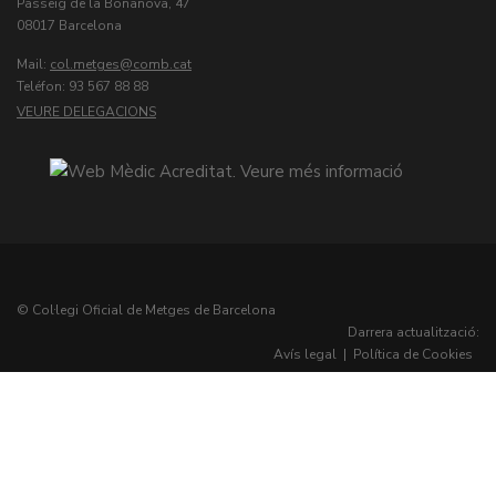
Passeig de la Bonanova, 47
08017 Barcelona
Mail:
col.metges
Teléfon: 93 567 88 88
VEURE DELEGACIONS
© Col·legi Oficial de Metges de Barcelona
Darrera actualització:
Avís legal
|
Política de Cookies