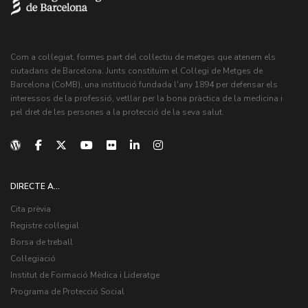
Com a col·legiat, formes part del col·lectiu de metges que atenem els
ciutadans de Barcelona. Junts constituïm el Col·legi de Metges de
Barcelona (CoMB), una institució fundada l'any 1894 per defensar els
interessos de la professió, vetllar per la bona pràctica de la medicina i
pel dret de les persones a la protecció de la seva salut.
DIRECTE A...
Cita prèvia
Registre col·legial
Borsa de treball
Col·legiació
Institut de Formació Mèdica i Lideratge
Programa de Protecció Social