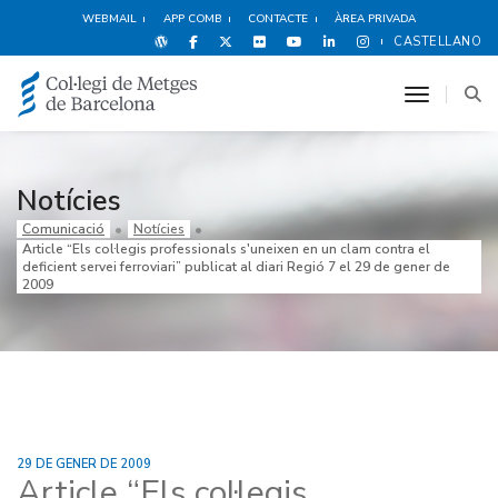
WEBMAIL
APP COMB
CONTACTE
ÀREA PRIVADA
CASTELLANO
toggle n
Notícies
Comunicació
Notícies
Article “Els col·legis professionals s'uneixen en un clam contra el
deficient servei ferroviari” publicat al diari Regió 7 el 29 de gener de
2009
29 DE GENER DE 2009
Article “Els col·legis