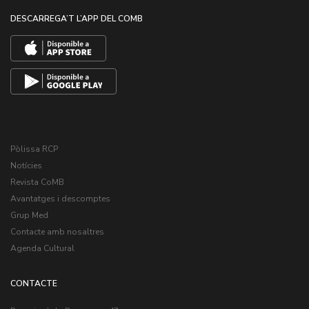
DESCARREGA’T L’APP DEL COMB
Pòlissa RCP
Notícies
Revista CoMB
Avantatges i descomptes
Grup Med
Contacte amb nosaltres
Agenda Cultural
CONTACTE