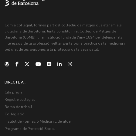
Com a col·legiat, formes part del col·lectiu de metges que atenem els
ciutadans de Barcelona. Junts constituïm el Col·legi de Metges de
Barcelona (CoMB), una institució fundada l'any 1894 per defensar els
interessos de la professió, vetllar per la bona pràctica de la medicina i
pel dret de les persones a la protecció de la seva salut.
DIRECTE A...
Cita prèvia
Registre col·legial
Borsa de treball
Col·legiació
Institut de Formació Mèdica i Lideratge
Programa de Protecció Social