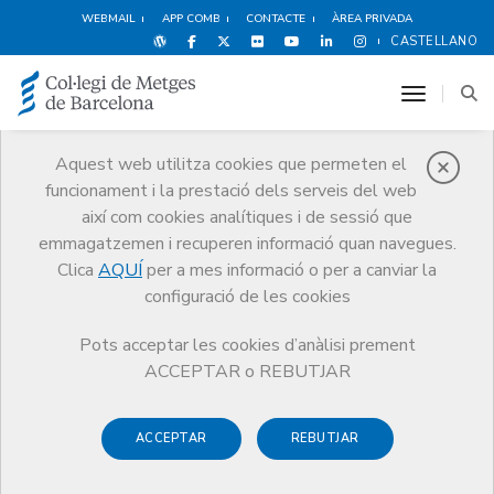
WEBMAIL
APP COMB
CONTACTE
ÀREA PRIVADA
CASTELLANO
toggle n
Aquest web utilitza cookies que permeten el
funcionament i la prestació dels serveis del web
Notícies
així com cookies analítiques i de sessió que
Comunicació
Notícies
emmagatzemen i recuperen informació quan navegues.
Article dels Drs. Miquel Bruguera i Marc Soler sobre el dèficit de
metges al sistema sanitari publicat a La Vanguardia el 5 de març de
Clica
AQUÍ
per a mes informació o per a canviar la
2009
configuració de les cookies
Pots acceptar les cookies d’anàlisi prement
ACCEPTAR o REBUTJAR
ACCEPTAR
REBUTJAR
5 DE MARÇ DE 2009
Article dels Drs. Miquel