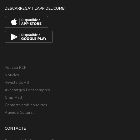
DESCARREGA’T L’APP DEL COMB
Pòlissa RCP
Notícies
Revista CoMB
Avantatges i descomptes
Grup Med
Contacte amb nosaltres
Agenda Cultural
CONTACTE