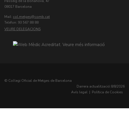
Passeig de la Bonanova, 47
08017 Barcelona
Mail:
col.metges
Teléfon: 93 567 88 88
VEURE DELEGACIONS
© Col·legi Oficial de Metges de Barcelona
Darrera actualització:
8/8/2026
Avís legal
|
Política de Cookies