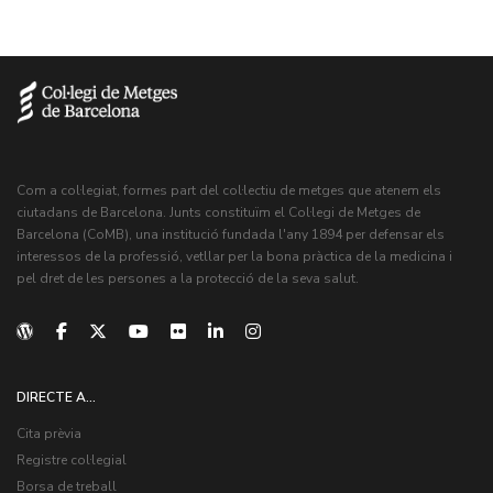
Com a col·legiat, formes part del col·lectiu de metges que atenem els
ciutadans de Barcelona. Junts constituïm el Col·legi de Metges de
Barcelona (CoMB), una institució fundada l'any 1894 per defensar els
interessos de la professió, vetllar per la bona pràctica de la medicina i
pel dret de les persones a la protecció de la seva salut.
DIRECTE A...
Cita prèvia
Registre col·legial
Borsa de treball