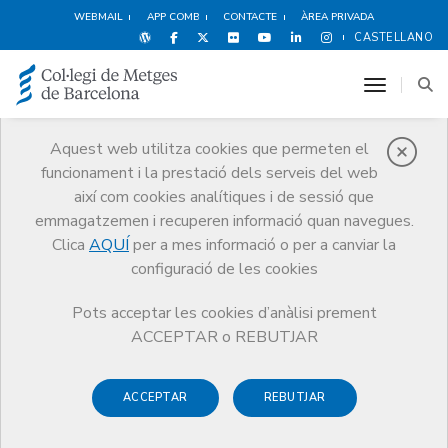
WEBMAIL
APP COMB
CONTACTE
ÀREA PRIVADA
CASTELLANO
toggle n
Aquest web utilitza cookies que permeten el
funcionament i la prestació dels serveis del web
Notícies
així com cookies analítiques i de sessió que
Comunicació
Notícies
emmagatzemen i recuperen informació quan navegues.
Article del President de la Junta Comarcal del Bages, Dr. Pere Bonet, al
diari Regió 7 (29/06/2013)
Clica
AQUÍ
per a mes informació o per a canviar la
configuració de les cookies
Pots acceptar les cookies d’anàlisi prement
ACCEPTAR o REBUTJAR
ACCEPTAR
REBUTJAR
1 DE JULIOL DE 2013
Article del President de la