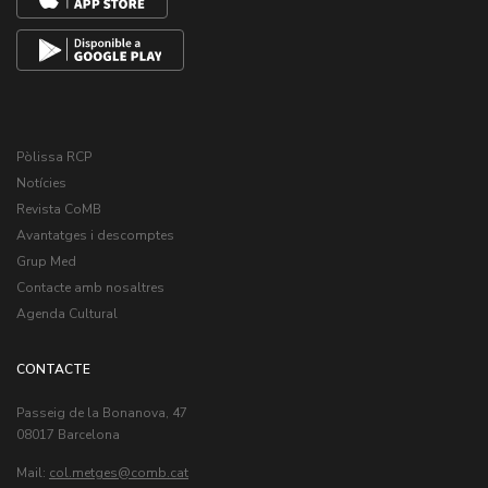
Pòlissa RCP
Notícies
Revista CoMB
Avantatges i descomptes
Grup Med
Contacte amb nosaltres
Agenda Cultural
CONTACTE
Passeig de la Bonanova, 47
08017 Barcelona
Mail:
col.metges