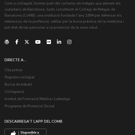
Com a col·legiat, formes part del col·lectiu de metges que atenem els
ciutadans de Barcelona. Junts constituïm el Col·legi de Metges de
Barcelona (CoMB), una institució fundada l'any 1894 per defensar els
interessos de la professió, vetllar per la bona pràctica de la medicina i
pel dret de les persones a la protecció de la seva salut.
DIRECTE A...
Cita prèvia
Registre col·legial
Borsa de treball
Col·legiació
Institut de Formació Mèdica i Lideratge
Programa de Protecció Social
DESCARREGA’T L’APP DEL COMB