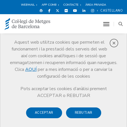
WEBMAIL
APP COMB
CONTACTE
ÀREA PRIVADA
CASTELLANO
toggle n
Aquest web utilitza cookies que permeten el
funcionament i la prestació dels serveis del web
Notícies
així com cookies analítiques i de sessió que
Comunicació
Notícies
emmagatzemen i recuperen informació quan navegues.
Article del Dr. Miquel Bruguera sobre el rol d'infermeria, publicat a
Diario Médico el 20 de maig de 2009
Clica
AQUÍ
per a mes informació o per a canviar la
configuració de les cookies
Pots acceptar les cookies d’anàlisi prement
ACCEPTAR o REBUTJAR
ACCEPTAR
REBUTJAR
20 DE MAIG DE 2009
Article del Dr. Miquel