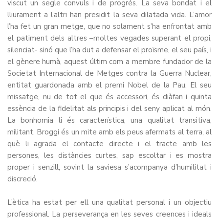
viscut un segle convuls i de progrés. La seva bondat i el
lliurament a l’altri han presidit la seva dilatada vida. L’amor
l’ha fet un gran metge, que no solament s’ha enfrontat amb
el patiment dels altres –moltes vegades superant el propi,
silenciat- sinó que l’ha dut a defensar el proïsme, el seu país, i
el gènere humà, aquest últim com a membre fundador de la
Societat Internacional de Metges contra la Guerra Nuclear,
entitat guardonada amb el premi Nobel de la Pau. El seu
missatge, nu de tot el que és accessori, és diàfan i quinta
essència de la fidelitat als principis i del seny aplicat al món.
La bonhomia li és característica, una qualitat transitiva,
militant. Broggi és un mite amb els peus afermats al terra, al
què li agrada el contacte directe i el tracte amb les
persones, les distàncies curtes, sap escoltar i es mostra
proper i senzill; sovint la saviesa s’acompanya d’humilitat i
discreció.
L’ètica ha estat per ell una qualitat personal i un objectiu
professional. La perseverança en les seves creences i ideals