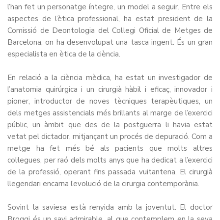
l’han fet un personatge íntegre, un model a seguir. Entre els
aspectes de l’ètica professional, ha estat president de la
Comissió de Deontologia del Col·legi Oficial de Metges de
Barcelona, on ha desenvolupat una tasca ingent. És un gran
especialista en ètica de la ciència.
En relació a la ciència mèdica, ha estat un investigador de
l’anatomia quirúrgica i un cirurgià hàbil i eficaç, innovador i
pioner, introductor de noves tècniques terapèutiques, un
dels metges assistencials més brillants al marge de l’exercici
públic, un àmbit que des de la postguerra li havia estat
vetat pel dictador, mitjançant un procés de depuració. Com a
metge ha fet més bé als pacients que molts altres
col·legues, per raó dels molts anys que ha dedicat a l’exercici
de la professió, operant fins passada vuitantena. El cirurgià
llegendari encarna l’evolució de la cirurgia contemporània.
Sovint la saviesa està renyida amb la joventut. El doctor
Broggi és un savi admirable, al que contemplem en la seva