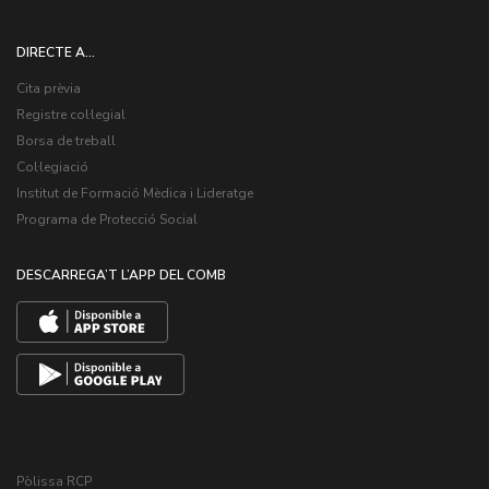
DIRECTE A...
Cita prèvia
Registre col·legial
Borsa de treball
Col·legiació
Institut de Formació Mèdica i Lideratge
Programa de Protecció Social
DESCARREGA’T L’APP DEL COMB
Pòlissa RCP