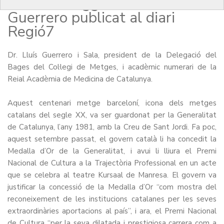
Moisés Broggi” del Dr. Lluís
Guerrero publicat al diari
Regió7
Dr. Lluís Guerrero i Sala, president de la Delegació del
Bages del Col·legi de Metges, i acadèmic numerari de la
Reial Acadèmia de Medicina de Catalunya.
Aquest centenari metge barceloní, icona dels metges
catalans del segle XX, va ser guardonat per la Generalitat
de Catalunya, l’any 1981, amb la Creu de Sant Jordi. Fa poc,
aquest setembre passat, el govern català li ha concedit la
Medalla d’Or de la Generalitat, i avui li lliura el Premi
Nacional de Cultura a la Trajectòria Professional en un acte
que se celebra al teatre Kursaal de Manresa. El govern va
justificar la concessió de la Medalla d’Or “com mostra del
reconeixement de les institucions catalanes per les seves
extraordinàries aportacions al país”, i ara, el Premi Nacional
de Cultura “per la seva dilatada i prestigiosa carrera com a