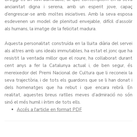
ancianitat digna i serena, amb un esperit jove, capaç
d’engrescar-se amb moltes iniciatives. Amb la seva esposa
esdevenen un model de plenitud envejable, difícil d’assolir
als humans, la imatge de la felicitat madura.
Aquesta personalitat construïda en la lluita diària del servei
als altres amb uns ideals immutables, ha estat el jonc que ha
resistit la ventada millor que el roure, ha col·laborat durant
cent anys a fer la Catalunya actual i, de ben segur, és
mereixedor del Premi Nacional de Cultura que li reconeix la
seva trajectòria, i de tots els guardons que se li han donat i
dels homenatges que ha rebut i que encara rebrà. En
realitat, aquestes breus ratlles meves d’admiració no són
sinó el més humil i íntim de tots ells.
Accés a l'article en format PDF