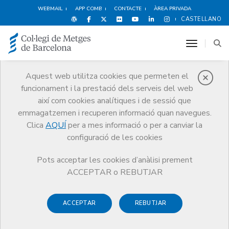
WEBMAIL
APP COMB
CONTACTE
ÀREA PRIVADA
CASTELLANO
toggle n
Aquest web utilitza cookies que permeten el
funcionament i la prestació dels serveis del web
Notícies
així com cookies analítiques i de sessió que
Comunicació
Notícies
emmagatzemen i recuperen informació quan navegues.
Article “Apologia del Dr. Moisés Broggi” del Dr. Lluís Guerrero publicat
al diari Regió7
Clica
AQUÍ
per a mes informació o per a canviar la
configuració de les cookies
Pots acceptar les cookies d’anàlisi prement
ACCEPTAR o REBUTJAR
ACCEPTAR
REBUTJAR
25 DE NOVEMBRE DE 2008
Article “Apologia del Dr.