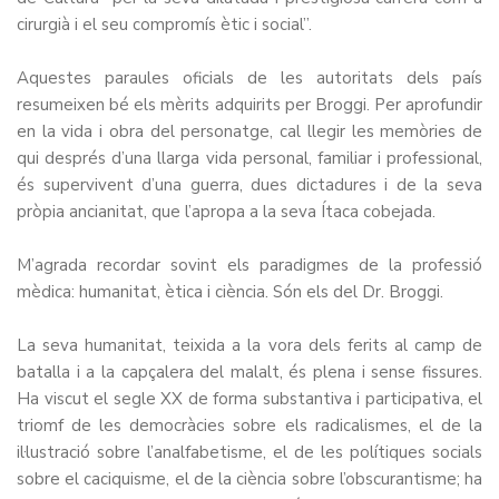
cirurgià i el seu compromís ètic i social”.
Aquestes paraules oficials de les autoritats dels país
resumeixen bé els mèrits adquirits per Broggi. Per aprofundir
en la vida i obra del personatge, cal llegir les memòries de
qui després d’una llarga vida personal, familiar i professional,
és supervivent d’una guerra, dues dictadures i de la seva
pròpia ancianitat, que l’apropa a la seva Ítaca cobejada.
M’agrada recordar sovint els paradigmes de la professió
mèdica: humanitat, ètica i ciència. Són els del Dr. Broggi.
La seva humanitat, teixida a la vora dels ferits al camp de
batalla i a la capçalera del malalt, és plena i sense fissures.
Ha viscut el segle XX de forma substantiva i participativa, el
triomf de les democràcies sobre els radicalismes, el de la
il·lustració sobre l’analfabetisme, el de les polítiques socials
sobre el caciquisme, el de la ciència sobre l’obscurantisme; ha