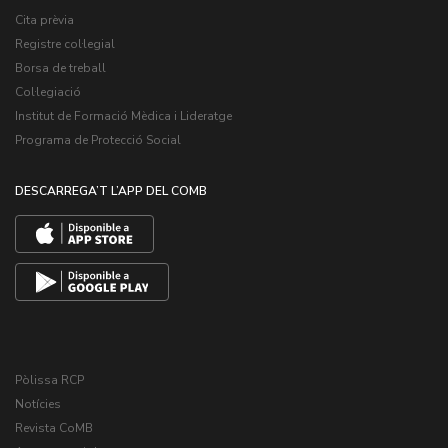
Cita prèvia
Registre col·legial
Borsa de treball
Col·legiació
Institut de Formació Mèdica i Lideratge
Programa de Protecció Social
DESCARREGA’T L’APP DEL COMB
Pòlissa RCP
Notícies
Revista CoMB