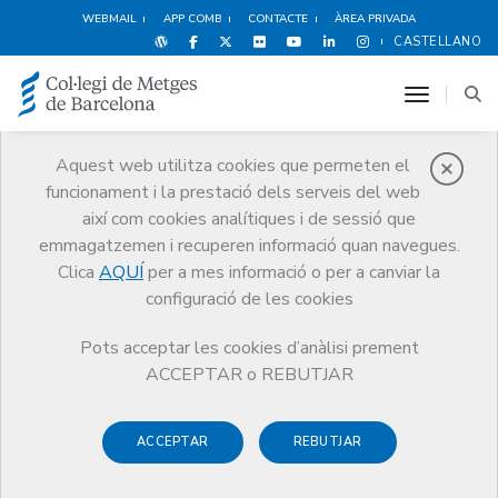
WEBMAIL
APP COMB
CONTACTE
ÀREA PRIVADA
CASTELLANO
toggle n
Aquest web utilitza cookies que permeten el
funcionament i la prestació dels serveis del web
Notícies
així com cookies analítiques i de sessió que
Comunicació
Notícies
emmagatzemen i recuperen informació quan navegues.
Aportació del CCMC a la consulta pública de la Generalitat prèvia a la
futura regulació de la indicació de medicaments i productes sanitaris
Clica
AQUÍ
per a mes informació o per a canviar la
per part d’infermeria
configuració de les cookies
Pots acceptar les cookies d’anàlisi prement
ACCEPTAR o REBUTJAR
ACCEPTAR
REBUTJAR
13 DE SETEMBRE DE 2017
Aportació del CCMC a la