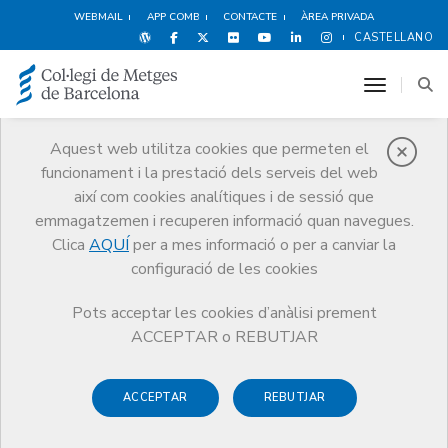
WEBMAIL
APP COMB
CONTACTE
ÀREA PRIVADA
CASTELLANO
toggle n
Aquest web utilitza cookies que permeten el
funcionament i la prestació dels serveis del web
Notícies
així com cookies analítiques i de sessió que
Comunicació
Notícies
emmagatzemen i recuperen informació quan navegues.
Acció conjunta dels blogs sanitaris per donar un missatge de calma
davant la grip A
Clica
AQUÍ
per a mes informació o per a canviar la
configuració de les cookies
Pots acceptar les cookies d’anàlisi prement
ACCEPTAR o REBUTJAR
ACCEPTAR
REBUTJAR
1 DE SETEMBRE DE 2009
Acció conjunta dels blogs