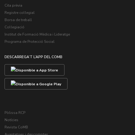
Cita prèvia
Registre col·legial
Borsa de treball
Col·legiació
Institut de Formació Mèdica i Lideratge
Programa de Protecció Social
DESCARREGA’T L’APP DEL COMB
Pòlissa RCP
Notícies
Revista CoMB
Avantatges i descomptes