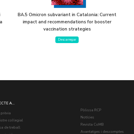
i
BA.5 Omicron subvariant in Catalonia: Current
la
impact and recommendations for booster
vaccination strategies
Descarregar
ECTE A...
Pòlissa RCP
 prèvia
Notícies
stre col·legial
Revista CoMB
a de treball
Avantatges i descomptes