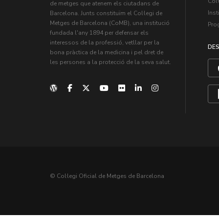
Col·
de metges que atenem els ciutadans de
Inst
Barcelona. Junts constituïm el Col·legi de
Metges de Barcelona (CoMB), una institució
Pro
fundada l'any 1894 per defensar els
interessos de la professió, vetllar per la
DES
bona pràctica de la medicina i pel dret de
les persones a la protecció de la seva salut.
© Col·legi Oficial de Metges de Barcelona