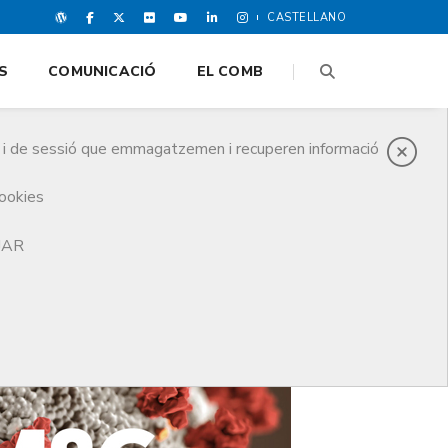
CASTELLANO
S
COMUNICACIÓ
EL COMB
es i de sessió que emmagatzemen i recuperen informació
cookies
TJAR