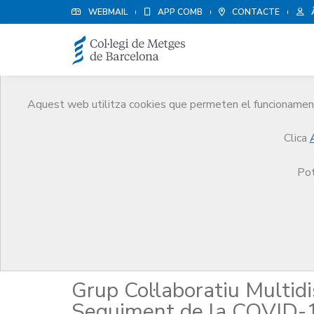
WEBMAIL
APP COMB
CONTACTE
Aquest web utilitza cookies que permeten el funcionament 
Salut Pública
Clica
Comunicació
Promoció de la Salut
Salut Públ
Pot
COVID-19
Grup Col·laboratiu Multidi
Seguiment de la COVID