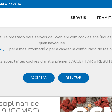
ÀREA PRIVADA
SERVEIS
TRÀMIT
i la prestació dels serveis del web així com cookies analítiqu
quan navegues.
AQUÍ
per a mes informació o per a canviar la configuració de les 
ica
COVID-19
s acceptar les cookies d’anàlisi prement ACCEPTAR o REBU
ACCEPTAR
REBUTJAR
sciplinari de
-19 (GCMSC)