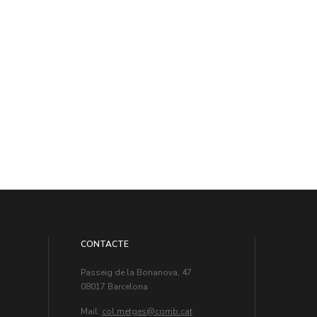
CONTACTE
Passeig de la Bonanova, 47
08017 Barcelona
Mail:
col.metges