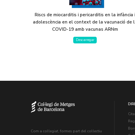
Riscs de miocarditis i pericarditis en la infància 
adolescència en el context de la vacunació de 
COVID-19 amb vacunas ARNm
Descarregar
DIR
Cita
Regi
Bors
Com a col·legiat, formes part del col·lectiu