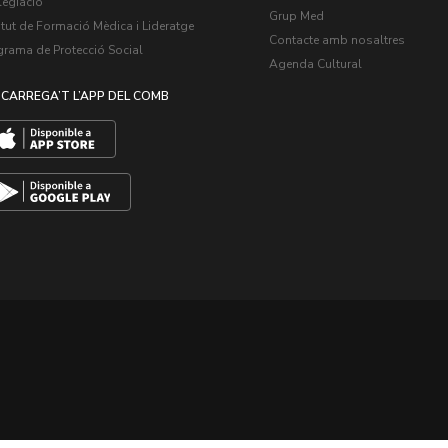
legiació
Grup Med
itut de Formació Mèdica i Lideratge
Contacte amb nosaltres
grama de Protecció Social
Agenda Cultural
CARREGA’T L’APP DEL COMB