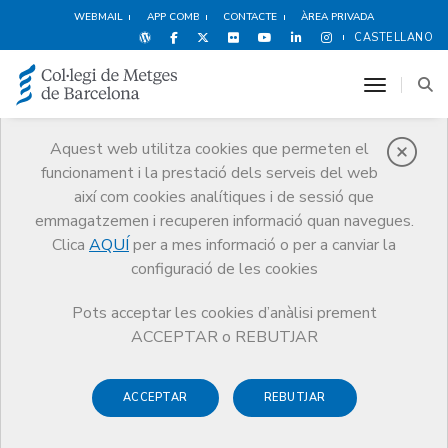
WEBMAIL
APP COMB
CONTACTE
ÀREA PRIVADA
CASTELLANO
toggle n
Aquest web utilitza cookies que permeten el
funcionament i la prestació dels serveis del web
Agenda
així com cookies analítiques i de sessió que
Comunicació
Agenda
emmagatzemen i recuperen informació quan navegues.
XXIII Congrés Internacional d'Història de la Medicina Catalana
Clica
AQUÍ
per a mes informació o per a canviar la
configuració de les cookies
Pots acceptar les cookies d’anàlisi prement
ACCEPTAR o REBUTJAR
XXIII Congrés Internacional
d'Història de la Medicina
ACCEPTAR
REBUTJAR
Catalana