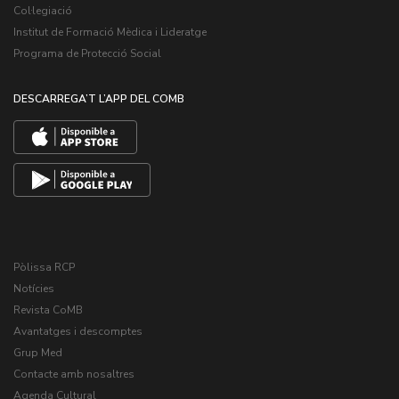
Col·legiació
Institut de Formació Mèdica i Lideratge
Programa de Protecció Social
DESCARREGA’T L’APP DEL COMB
Pòlissa RCP
Notícies
Revista CoMB
Avantatges i descomptes
Grup Med
Contacte amb nosaltres
Agenda Cultural