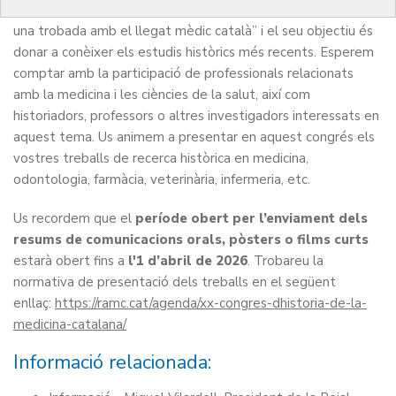
El lema d’enguany del congrés és “Història, ciència i salut:
una trobada amb el llegat mèdic català” i el seu objectiu és
donar a conèixer els estudis històrics més recents. Esperem
comptar amb la participació de professionals relacionats
amb la medicina i les ciències de la salut, així com
historiadors, professors o altres investigadors interessats en
aquest tema. Us animem a presentar en aquest congrés els
vostres treballs de recerca històrica en medicina,
odontologia, farmàcia, veterinària, infermeria, etc.
Us recordem que el
període obert per l’enviament dels
resums de comunicacions orals, pòsters o films curts
estarà obert fins a
l'1 d’abril de 2026
. Trobareu la
normativa de presentació dels treballs en el següent
enllaç:
https://ramc.cat/agenda/xx-congres-dhistoria-de-la-
medicina-catalana/
Informació relacionada: