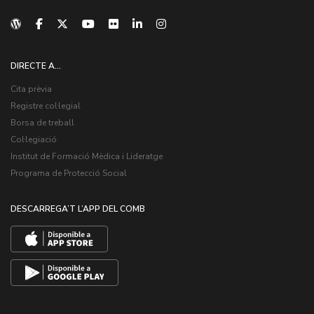
DIRECTE A...
Cita prèvia
Registre col·legial
Borsa de treball
Col·legiació
Institut de Formació Mèdica i Lideratge
Programa de Protecció Social
DESCARREGA’T L’APP DEL COMB