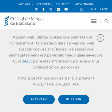
WEBMAIL
APP COMB
CONTACTE
ÀREA PRIVADA
CASTELLANO
toggle n
Aquest web utilitza cookies que permeten el
funcionament i la prestació dels serveis del web
Agenda
així com cookies analítiques i de sessió que
Comunicació
Agenda
XI Congrés Nacional de Metges Jubilats
emmagatzemen i recuperen informació quan navegues.
Clica
AQUÍ
per a mes informació o per a canviar la
configuració de les cookies
Pots acceptar les cookies d’anàlisi prement
XI Congrés Nacional de
ACCEPTAR o REBUTJAR
Metges Jubilats
ACCEPTAR
REBUTJAR
Informació relacionada: