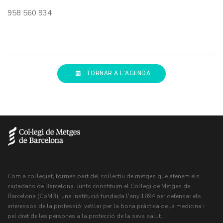
958 560 934
TORNAR A L'AGENDA
Com a col·legiat, formes part del col·lectiu de metges que atenem els
ciutadans de Barcelona. Junts constituïm el Col·legi de Metges de
Barcelona (CoMB), una institució fundada l'any 1894 per defensar els
interessos de la professió, vetllar per la bona pràctica de la medicina i
pel dret de les persones a la protecció de la seva salut.