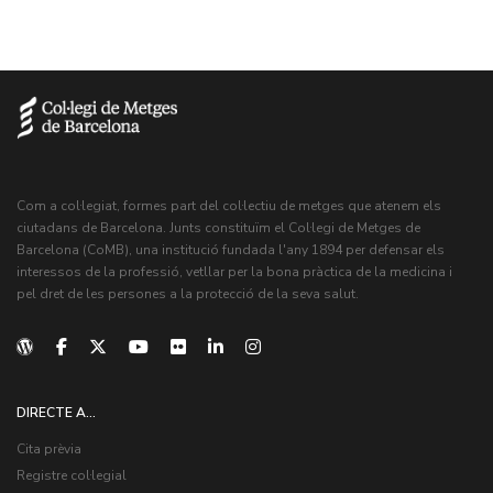
Com a col·legiat, formes part del col·lectiu de metges que atenem els
ciutadans de Barcelona. Junts constituïm el Col·legi de Metges de
Barcelona (CoMB), una institució fundada l'any 1894 per defensar els
interessos de la professió, vetllar per la bona pràctica de la medicina i
pel dret de les persones a la protecció de la seva salut.
DIRECTE A...
Cita prèvia
Registre col·legial