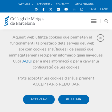
WEBMAIL
APP COMB
CONTACTE
ÀREA PRIVADA
CASTELLANO
toggle n
Aquest web utilitza cookies que permeten el
funcionament i la prestació dels serveis del web
Agenda
així com cookies analítiques i de sessió que
Comunicació
Agenda
emmagatzemen i recuperen informació quan navegues.
Webinar en català sobre el Diploma d’Especialització de la Càtedra
Clica
AQUÍ
per a mes informació o per a canviar la
Galatea Mutual Mèdica: La salut dels professionals de la salut i dels
d'alta transcendència social
configuració de les cookies
Pots acceptar les cookies d’anàlisi prement
ACCEPTAR o REBUTJAR
Webinar en català sobre el
ACCEPTAR
REBUTJAR
Diploma d’Especialització de la
Càtedra Galatea Mutual