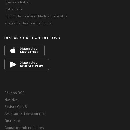
Borsa de treball
Col·legiació
Institut de Formació Mèdica i Lideratge
Programa de Protecció Social
DESCARREGA’T L’APP DEL COMB
Pòlissa RCP
Notícies
Revista CoMB
Avantatges i descomptes
Grup Med
Contacte amb nosaltres