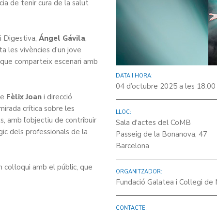
cia de tenir cura de la salut
i Digestiva,
Ángel Gávila
,
ta les vivències d’un jove
a, que comparteix escenari amb
DATA I HORA:
04 d’octubre 2025 a les 18.00
de
Fèlix Joan
i direcció
mirada crítica sobre les
LLOC:
, amb l’objectiu de contribuir
Sala d'actes del CoMB
ic dels professionals de la
Passeig de la Bonanova, 47
Barcelona
col·loqui amb el públic, que
ORGANITZADOR:
Fundació Galatea i Col·legi d
CONTACTE: