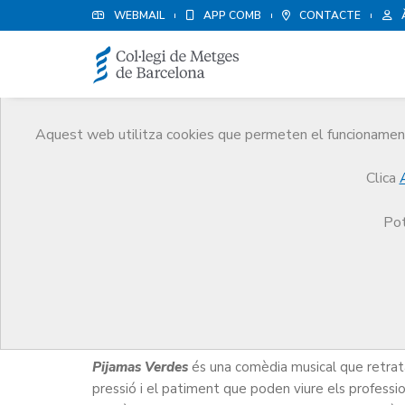
WEBMAIL
APP COMB
CONTACTE
Aquest web utilitza cookies que permeten el funcionament 
Agenda
Clica
Comunicació
Agenda
Teatre: 'Pijamas Verdes
Pot
Teatre: 'Pijamas Verdes'
Pijamas Verdes
és una comèdia musical que retrata
pressió i el patiment que poden viure els professio