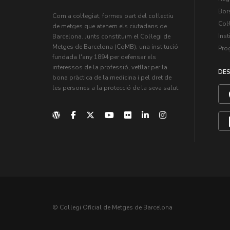
Bors
Com a col·legiat, formes part del col·lectiu
Col·
de metges que atenem els ciutadans de
Inst
Barcelona. Junts constituïm el Col·legi de
Metges de Barcelona (CoMB), una institució
Pro
fundada l'any 1894 per defensar els
interessos de la professió, vetllar per la
DES
bona pràctica de la medicina i pel dret de
les persones a la protecció de la seva salut.
© Col·legi Oficial de Metges de Barcelona