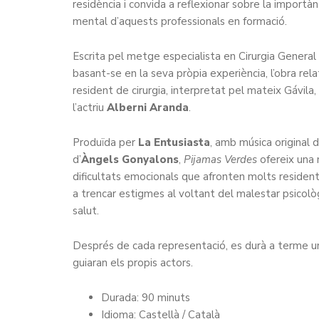
residència i convida a reflexionar sobre la importàn
mental d’aquests professionals en formació.
Escrita pel metge especialista en Cirurgia General 
basant-se en la seva pròpia experiència, l’obra rela
resident de cirurgia, interpretat pel mateix Gávil
l’actriu
Alberni Aranda
.
Produïda per
La Entusiasta
, amb música original 
d’
Àngels Gonyalons
,
Pijamas Verdes
ofereix una 
dificultats emocionals que afronten molts residents
a trencar estigmes al voltant del malestar psicològ
salut.
Després de cada representació, es durà a terme un 
guiaran els propis actors.
Durada: 90 minuts
Idioma: Castellà / Català