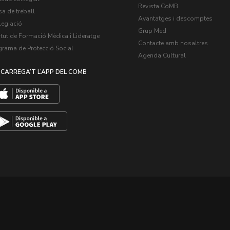
Revista CoMB
a de treball
Avantatges i descomptes
legiació
Grup Med
itut de Formació Mèdica i Lideratge
Contacte amb nosaltres
grama de Protecció Social
Agenda Cultural
CARREGA’T L’APP DEL COMB