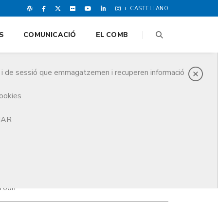
CASTELLANO
S
COMUNICACIÓ
EL COMB
es i de sessió que emmagatzemen i recuperen informació
cookies
TJAR
8:00h