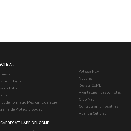
ECTE A...
Pòlissa RCP
 prèvia
Notícies
stre col·legial
Revista CoMB
a de treball
Avantatges i descomptes
legiació
Grup Med
itut de Formació Mèdica i Lideratge
Contacte amb nosaltres
grama de Protecció Social
Agenda Cultural
CARREGA’T L’APP DEL COMB