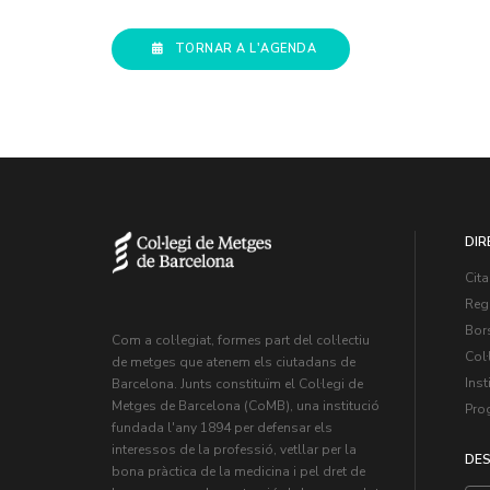
TORNAR A L'AGENDA
DIR
Cita
Regi
Bors
Com a col·legiat, formes part del col·lectiu
Col·
de metges que atenem els ciutadans de
Inst
Barcelona. Junts constituïm el Col·legi de
Metges de Barcelona (CoMB), una institució
Pro
fundada l'any 1894 per defensar els
interessos de la professió, vetllar per la
DES
bona pràctica de la medicina i pel dret de