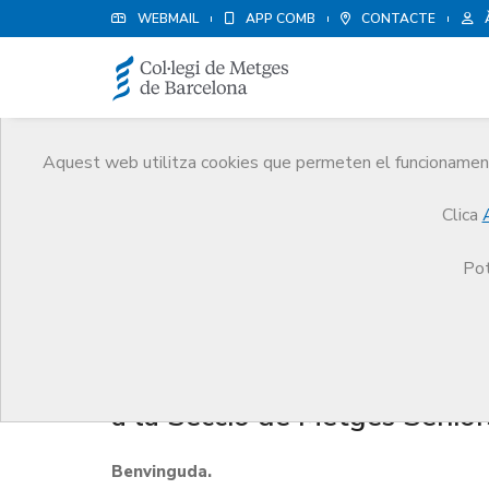
WEBMAIL
APP COMB
CONTACTE
Aquest web utilitza cookies que permeten el funcionament 
Agenda
Clica
Comunicació
Agenda
Sessió informativa 'Serv
Pot
Sessió informativa 'Serveis c
a la Secció de Metges Sènior
Benvinguda.