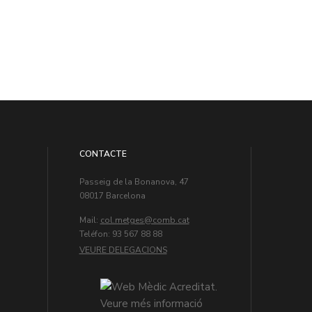
CONTACTE
Passeig de la Bonanova, 47
08017 Barcelona
Mail:
col.metges
Teléfon: 93 567 88 88
VEURE DELEGACIONS