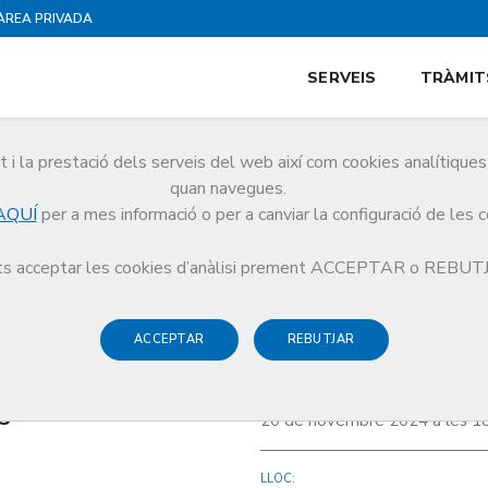
ÀREA PRIVADA
SERVEIS
TRÀMIT
i la prestació dels serveis del web així com cookies analítiqu
quan navegues.
AQUÍ
per a mes informació o per a canviar la configuració de les 
eis col·legials adreçats a la Secció de Metges Sèniors'
s acceptar les cookies d’anàlisi prement ACCEPTAR o REBU
ACCEPTAR
REBUTJAR
ol·legials adreçats
DATA I HORA:
s'
20 de novembre 2024 a les 1
LLOC: