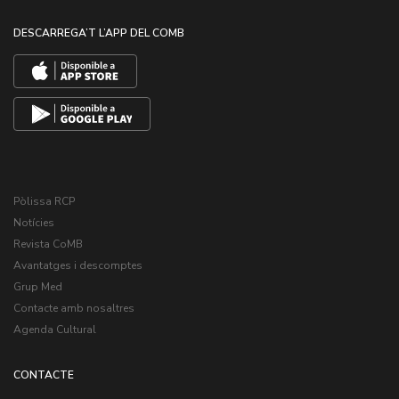
DESCARREGA’T L’APP DEL COMB
Pòlissa RCP
Notícies
Revista CoMB
Avantatges i descomptes
Grup Med
Contacte amb nosaltres
Agenda Cultural
CONTACTE