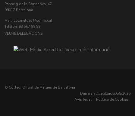
Passeig de la Bonanova, 47
08017 Barcelona
Mail:
col.metges
Teléfon: 93 567 88 88
VEURE DELEGACIONS
© Col·legi Oficial de Metges de Barcelona
Darrera actualització:
6/8/2026
Avís legal
|
Política de Cookies