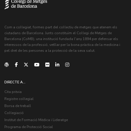
Com a col·legiat, formes part del col·lectiu de metges que atenem els
ciutadans de Barcelona. Junts constituïm el Col·legi de Metges de
Barcelona (CoMB), una institució fundada l'any 1894 per defensar els
interessos de la professió, vetllar per la bona pràctica de la medicina i
pel dret de les persones a la protecció de la seva salut.
DIRECTE A...
Cita prèvia
Registre col·legial
Borsa de treball
Col·legiació
Institut de Formació Mèdica i Lideratge
Programa de Protecció Social