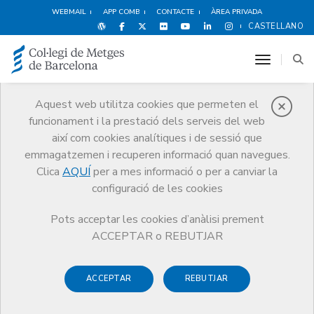
WEBMAIL
APP COMB
CONTACTE
ÀREA PRIVADA
CASTELLANO
toggle n
Aquest web utilitza cookies que permeten el
funcionament i la prestació dels serveis del web
Agenda
així com cookies analítiques i de sessió que
Comunicació
Agenda
Sessió formativa: La demografia mèdica
emmagatzemen i recuperen informació quan navegues.
Clica
AQUÍ
per a mes informació o per a canviar la
configuració de les cookies
Pots acceptar les cookies d’anàlisi prement
Sessió formativa: La
ACCEPTAR o REBUTJAR
demografia mèdica
ACCEPTAR
REBUTJAR
El seguiment de l’evolució demogràfica del col·lectiu mèdic
és fonamental per analitzar, entendre, i preveure reptes i