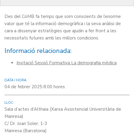
necessitats, tant dels professionals com del sistema sanitari.
Des del CoMB fa temps que som conscients de l’enorme
valor que té la informació demogràfica i la seva anàlisi de
cara a dissenyar estratègies que ajudin a fer front a les
necessitats futures amb les millors condicions.
Informació relacionada:
Invitació Sessió Formativa La demografia mèdica
DATA I HORA:
04 de febrer 2025 8.00 hores
LLOC:
Sala d’actes d’Althaia (Xarxa Assistencial Universitària de
Manresa)
C/ Dr. Joan Soler, 1-3
Manresa (Barcelona)