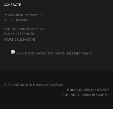
CONTACTE
Passeig de la Bonanova, 47
08017 Barcelona
Mail:
col.metges
Teléfon: 93 567 88 88
VEURE DELEGACIONS
© Col·legi Oficial de Metges de Barcelona
Darrera actualització:
9/8/2026
Avís legal
|
Política de Cookies