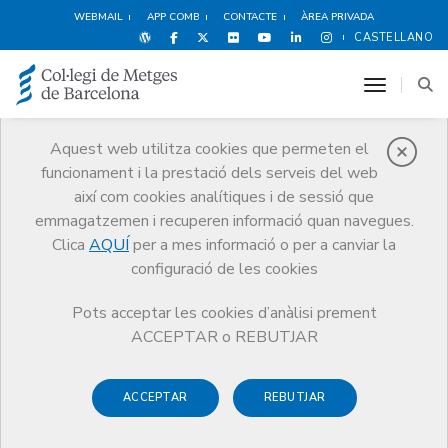
WEBMAIL
APP COMB
CONTACTE
ÀREA PRIVADA
CASTELLANO
toggle n
Aquest web utilitza cookies que permeten el
funcionament i la prestació dels serveis del web
Agenda
així com cookies analítiques i de sessió que
Comunicació
Agenda
emmagatzemen i recuperen informació quan navegues.
Recepció d'ingrés Acadèmics corresponents Dr. Jordi Alberch Vié i Dr.
Clica
AQUÍ
per a mes informació o per a canviar la
Fernando Moraga Llop.
configuració de les cookies
Pots acceptar les cookies d’anàlisi prement
ACCEPTAR o REBUTJAR
Recepció d'ingrés Acadèmics
corresponents Dr. Jordi
ACCEPTAR
REBUTJAR
Alberch Vié i Dr. Fernando