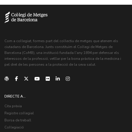
Com a col·legiat, formes part del col·lectiu de metges que atenem els
ciutadans de Barcelona. Junts constituïm el Col·legi de Metges de
Barcelona (CoMB), una institució fundada l'any 1894 per defensar els
interessos de la professió, vetllar per la bona pràctica de la medicina i
pel dret de les persones a la protecció de la seva salut.
DIRECTE A...
Cita prèvia
Registre col·legial
Borsa de treball
Col·legiació