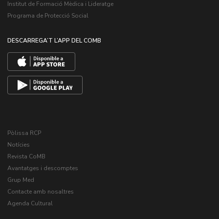
Institut de Formació Mèdica i Lideratge
Programa de Protecció Social
DESCARREGA’T L’APP DEL COMB
Pòlissa RCP
Notícies
Revista CoMB
Avantatges i descomptes
Grup Med
Contacte amb nosaltres
Agenda Cultural