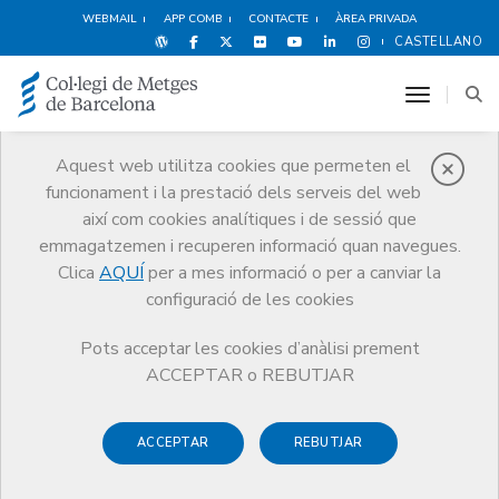
WEBMAIL
APP COMB
CONTACTE
ÀREA PRIVADA
CASTELLANO
toggle n
Aquest web utilitza cookies que permeten el
funcionament i la prestació dels serveis del web
Agenda
així com cookies analítiques i de sessió que
Comunicació
Agenda
emmagatzemen i recuperen informació quan navegues.
Quina és la visió que poden tenir dels sèniors actuals la generació dels
Clica
AQUÍ
per a mes informació o per a canviar la
anys 70?
configuració de les cookies
Pots acceptar les cookies d’anàlisi prement
ACCEPTAR o REBUTJAR
Quina és la visió que poden
tenir dels sèniors actuals la
ACCEPTAR
REBUTJAR
generació dels anys 70?