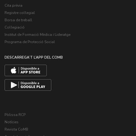
Cita prèvia
Registre col·legial
Borsa de treball
Col·legiació
Institut de Formació Mèdica i Lideratge
Programa de Protecció Social
DESCARREGA’T L’APP DEL COMB
Pòlissa RCP
Notícies
Revista CoMB