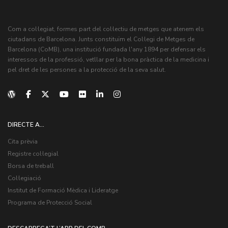
Com a col·legiat, formes part del col·lectiu de metges que atenem els
ciutadans de Barcelona. Junts constituïm el Col·legi de Metges de
Barcelona (CoMB), una institució fundada l'any 1894 per defensar els
interessos de la professió, vetllar per la bona pràctica de la medicina i
pel dret de les persones a la protecció de la seva salut.
DIRECTE A...
Cita prèvia
Registre col·legial
Borsa de treball
Col·legiació
Institut de Formació Mèdica i Lideratge
Programa de Protecció Social