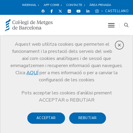
WEBMAIL
APP COMB
CONTACTE
ÀREA PRIVADA
CASTELLANO
toggle n
Aquest web utilitza cookies que permeten el
funcionament i la prestació dels serveis del web
Agenda
així com cookies analítiques i de sessió que
Comunicació
Agenda
emmagatzemen i recuperen informació quan navegues.
Presentació del llibre 'Ensenya'm la llengua'
Clica
AQUÍ
per a mes informació o per a canviar la
configuració de les cookies
Pots acceptar les cookies d’anàlisi prement
ACCEPTAR o REBUTJAR
Presentació del llibre
'Ensenya'm la llengua'
ACCEPTAR
REBUTJAR
El lèxic del català referit a la salut i a les malalties està pioc i