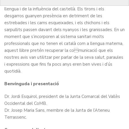
té unes quantes xacres derivades de l’estandardització de la
llengua i de la influència del castellà. Els tirons i els
desgarros guanyen presència en detriment de les
estrebades i les carns esqueixades, i els chichons i els
sarpullits passen davant dels nyanyos i les granissades. En un
moment que s’incorporen al sistema sanitari molts
professionals que no tenen el català com a llengua materna,
aquest llibre pretén recuperar la comunicació que els
nostres avis van utilitzar per parlar de la seva salut, paraules
i expressions que fins fa pocs anys eren ben vives i d’ús
quotidià.
Benvinguda i presentació
Dr. Jordi Esquirol, president de la Junta Comarcal del Vallès
Occidental del CoMB.
Dr. Josep Maria Sans, membre de la Junta de l’Ateneu
Terrassenc.