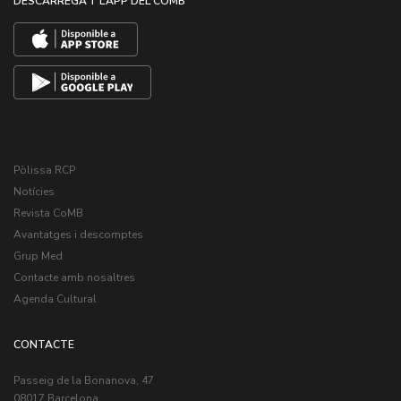
DESCARREGA’T L’APP DEL COMB
Pòlissa RCP
Notícies
Revista CoMB
Avantatges i descomptes
Grup Med
Contacte amb nosaltres
Agenda Cultural
CONTACTE
Passeig de la Bonanova, 47
08017 Barcelona