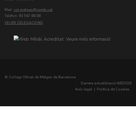
Mail:
col.metges
Teléfon: 93 567 88 88
VEURE DELEGACIONS
© Col·legi Oficial de Metges de Barcelona
Darrera actualització:
6/8/2026
Avís legal
|
Política de Cookies