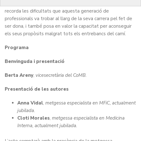
qualitat des de la seva particular lluita feminista. El relat
recorda les dificultats que aquesta generació de
professionals va trobar al llarg de la seva carrera pel fet de
ser dona, i també posa en valor la capacitat per aconseguir
els seus propòsits malgrat tots els entrebancs del camí.
Programa
Benvinguda i presentació
Berta Areny
,
vicesecretària del CoMB
.
Presentació de les autores
Anna Vidal
,
metgessa especialista en MFiC, actualment
jubilada.
Cloti Morales
,
metgessa especialista en Medicina
Interna, actualment jubilada.