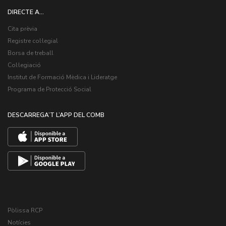
DIRECTE A...
Cita prèvia
Registre col·legial
Borsa de treball
Col·legiació
Institut de Formació Mèdica i Lideratge
Programa de Protecció Social
DESCARREGA’T L’APP DEL COMB
Pòlissa RCP
Notícies