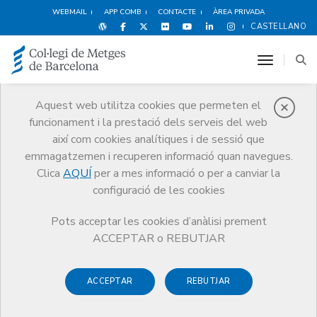
WEBMAIL
APP COMB
CONTACTE
ÀREA PRIVADA
CASTELLANO
toggle n
Aquest web utilitza cookies que permeten el
funcionament i la prestació dels serveis del web
Agenda
així com cookies analítiques i de sessió que
Comunicació
Agenda
Presentació del llibre 'Metgesses'
emmagatzemen i recuperen informació quan navegues.
Clica
AQUÍ
per a mes informació o per a canviar la
configuració de les cookies
Pots acceptar les cookies d’anàlisi prement
Presentació del llibre
ACCEPTAR o REBUTJAR
'Metgesses'
ACCEPTAR
REBUTJAR
El llibre és la història d’un col·lectiu de metgesses valentes i
compromeses, que van exercir una medicina humana i de