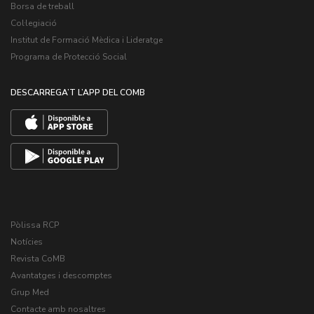
Borsa de treball
Col·legiació
Institut de Formació Mèdica i Lideratge
Programa de Protecció Social
DESCARREGA’T L’APP DEL COMB
Pòlissa RCP
Notícies
Revista CoMB
Avantatges i descomptes
Grup Med
Contacte amb nosaltres