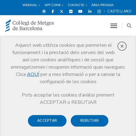
WEBMAIL
APP COMB
CONTACTE
ÀREA PRIVADA
CASTELLANO
toggle n
Aquest web utilitza cookies que permeten el
funcionament i la prestació dels serveis del web
Agenda
així com cookies analítiques i de sessió que
Comunicació
Agenda
emmagatzemen i recuperen informació quan navegues.
Obligats a cuidar. Afrontant la síndrome del cuidador
Clica
AQUÍ
per a mes informació o per a canviar la
configuració de les cookies
Pots acceptar les cookies d’anàlisi prement
ACCEPTAR o REBUTJAR
Obligats a cuidar. Afrontant la
síndrome del cuidador
ACCEPTAR
REBUTJAR
En el marc de les activitats de formació i prevenció del