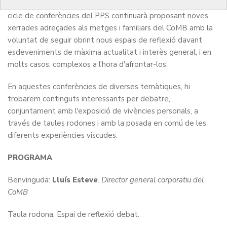
Programa de Protecció Social, durant el pròxim any 2023, el
cicle de conferències del PPS continuarà proposant noves
xerrades adreçades als metges i familiars del CoMB amb la
voluntat de seguir obrint nous espais de reflexió davant
esdeveniments de màxima actualitat i interès general, i en
molts casos, complexos a l'hora d'afrontar-los.
En aquestes conferències de diverses temàtiques, hi
trobarem continguts interessants per debatre,
conjuntament amb l'exposició de vivències personals, a
través de taules rodones i amb la posada en comú de les
diferents experiències viscudes.
PROGRAMA
Benvinguda:
Lluís Esteve
. Director general corporatiu del
CoMB
Taula rodona: Espai de reflexió debat.