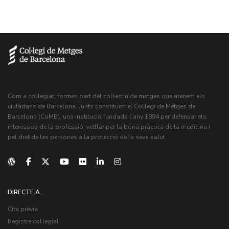
Com a col·legiat, formes part del col·lectiu de metges que atenem els
ciutadans de Barcelona. Junts constituïm el Col·legi de Metges de
Barcelona (CoMB), una institució fundada l'any 1894 per defensar els
interessos de la professió, vetllar per la bona pràctica de la medicina i
pel dret de les persones a la protecció de la seva salut.
DIRECTE A...
Cita prèvia
Registre col·legial