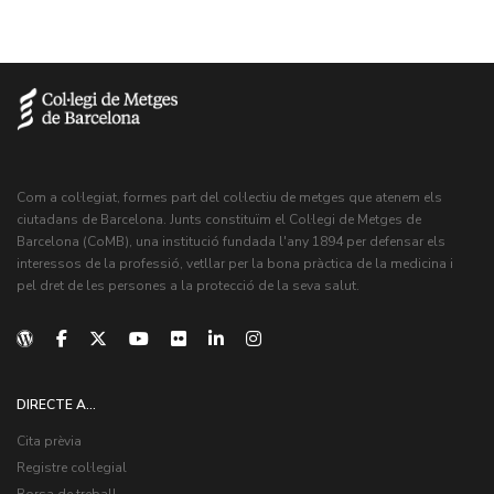
Com a col·legiat, formes part del col·lectiu de metges que atenem els
ciutadans de Barcelona. Junts constituïm el Col·legi de Metges de
Barcelona (CoMB), una institució fundada l'any 1894 per defensar els
interessos de la professió, vetllar per la bona pràctica de la medicina i
pel dret de les persones a la protecció de la seva salut.
DIRECTE A...
Cita prèvia
Registre col·legial
Borsa de treball