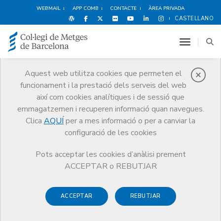
WEBMAIL
APP COMB
CONTACTE
ÀREA PRIVADA
CASTELLANO
toggle n
Aquest web utilitza cookies que permeten el
funcionament i la prestació dels serveis del web
Agenda
així com cookies analítiques i de sessió que
Comunicació
Agenda
Inscripció activitat
emmagatzemen i recuperen informació quan navegues.
Clica
AQUÍ
per a mes informació o per a canviar la
configuració de les cookies
Pots acceptar les cookies d’anàlisi prement
Com actuar davant
ACCEPTAR o REBUTJAR
agressions dels pacients als
ACCEPTAR
REBUTJAR
professionals sanitaris