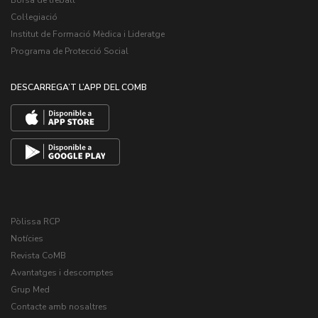
Col·legiació
Institut de Formació Mèdica i Lideratge
Programa de Protecció Social
DESCARREGA’T L’APP DEL COMB
Pòlissa RCP
Notícies
Revista CoMB
Avantatges i descomptes
Grup Med
Contacte amb nosaltres