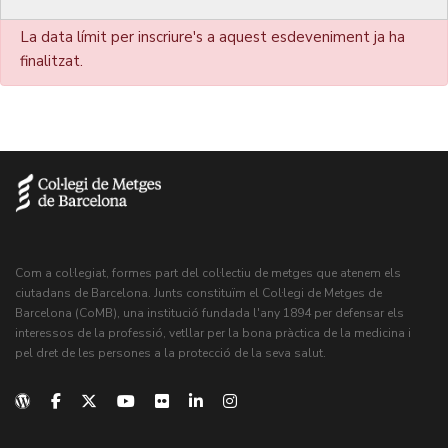
La data límit per inscriure's a aquest esdeveniment ja ha
finalitzat.
Com a col·legiat, formes part del col·lectiu de metges que atenem els
ciutadans de Barcelona. Junts constituïm el Col·legi de Metges de
Barcelona (CoMB), una institució fundada l'any 1894 per defensar els
interessos de la professió, vetllar per la bona pràctica de la medicina i
pel dret de les persones a la protecció de la seva salut.