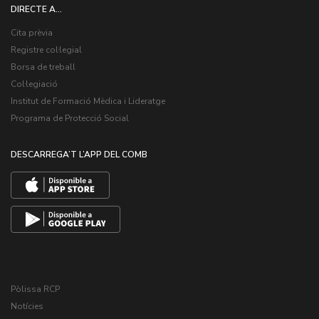
DIRECTE A...
Cita prèvia
Registre col·legial
Borsa de treball
Col·legiació
Institut de Formació Mèdica i Lideratge
Programa de Protecció Social
DESCARREGA’T L’APP DEL COMB
Pòlissa RCP
Notícies