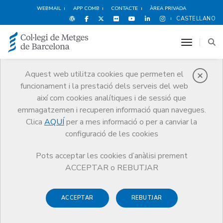
WEBMAIL
APP COMB
CONTACTE
ÀREA PRIVADA
CASTELLANO
toggle n
Aquest web utilitza cookies que permeten el
funcionament i la prestació dels serveis del web
Agenda
així com cookies analítiques i de sessió que
Comunicació
Agenda
Inscripció activitat
emmagatzemen i recuperen informació quan navegues.
Clica
AQUÍ
per a mes informació o per a canviar la
configuració de les cookies
Pots acceptar les cookies d’anàlisi prement
Cafè GIPS 'Els sentits de la
ACCEPTAR o REBUTJAR
IA' (Online)
ACCEPTAR
REBUTJAR